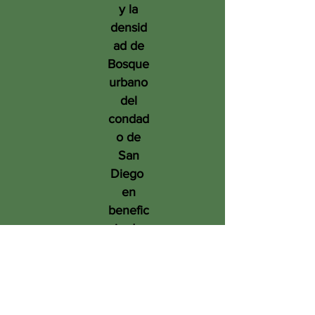
y la
densid
ad de
Bosque
urbano
del
condad
o de
San
Diego
en
benefic
io de
las
person
as, el
medio