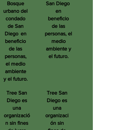
Bosque
San Diego
urbano del
en
condado
beneficio
de San
de las
Diego
en
personas, el
beneficio
medio
de las
ambiente y
personas,
el futuro.
el medio
ambiente
y el futuro.
Tree San
Tree San
Diego es
Diego es
una
una
organizació
organizaci
n sin fines
ón sin