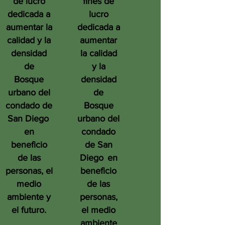
de lucro
fines de
dedicada a
lucro
aumentar la
dedicada a
calidad y la
aumentar
densidad
la calidad
de
y la
Bosque
densidad
urbano del
de
condado de
Bosque
San Diego
urbano del
en
condado
beneficio
de San
de las
Diego
en
personas, el
beneficio
medio
de las
ambiente y
personas,
el futuro.
el medio
ambiente