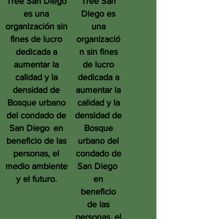
Tree San Diego
Tree San
es una
Diego es
organización sin
una
fines de lucro
organizació
dedicada a
n sin fines
aumentar la
de lucro
calidad y la
dedicada a
densidad de
aumentar la
Bosque urbano
calidad y la
del condado de
densidad de
San Diego
en
Bosque
beneficio de las
urbano del
personas, el
condado de
medio ambiente
San Diego
y el futuro.
en
beneficio
de las
personas, el