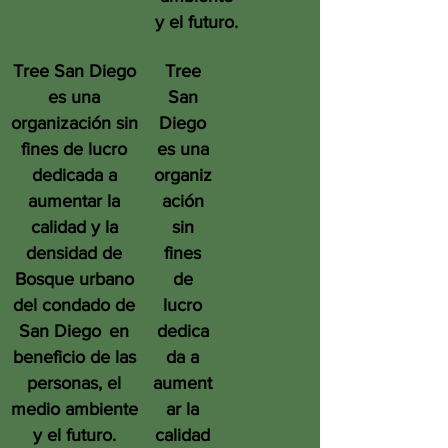
y el futuro.
Tree San Diego
Tree
es una
San
organización sin
Diego
fines de lucro
es una
dedicada a
organiz
aumentar la
ación
calidad y la
sin
densidad de
fines
Bosque urbano
de
del condado de
lucro
San Diego
en
dedica
beneficio de las
da a
personas, el
aument
medio ambiente
ar la
y el futuro.
calidad