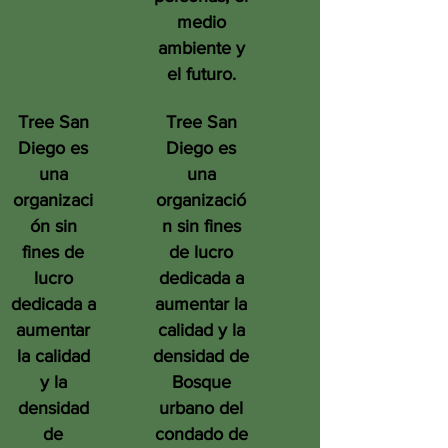
medio
ambiente y
el futuro.
Tree San
Tree San
Diego es
Diego es
una
una
organizaci
organizació
ón sin
n sin fines
fines de
de lucro
lucro
dedicada a
dedicada a
aumentar la
aumentar
calidad y la
la calidad
densidad de
y la
Bosque
densidad
urbano del
de
condado de