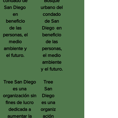
condado de
Bosque
San Diego
urbano del
en
condado
beneficio
de San
de las
Diego
en
personas, el
beneficio
medio
de las
ambiente y
personas,
el futuro.
el medio
ambiente
y el futuro.
Tree San Diego
Tree
es una
San
organización sin
Diego
fines de lucro
es una
dedicada a
organiz
aumentar la
ación