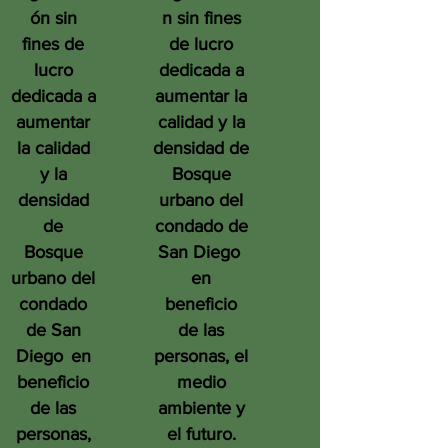
ón sin
n sin fines
fines de
de lucro
lucro
dedicada a
dedicada a
aumentar la
aumentar
calidad y la
la calidad
densidad de
y la
Bosque
densidad
urbano del
de
condado de
Bosque
San Diego
urbano del
en
condado
beneficio
de San
de las
Diego
en
personas, el
beneficio
medio
de las
ambiente y
personas,
el futuro.