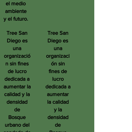
el medio
ambiente
y el futuro.
Tree San
Tree San
Diego es
Diego es
una
una
organizació
organizaci
n sin fines
ón sin
de lucro
fines de
dedicada a
lucro
aumentar la
dedicada a
calidad y la
aumentar
densidad
la calidad
de
y la
Bosque
densidad
urbano del
de