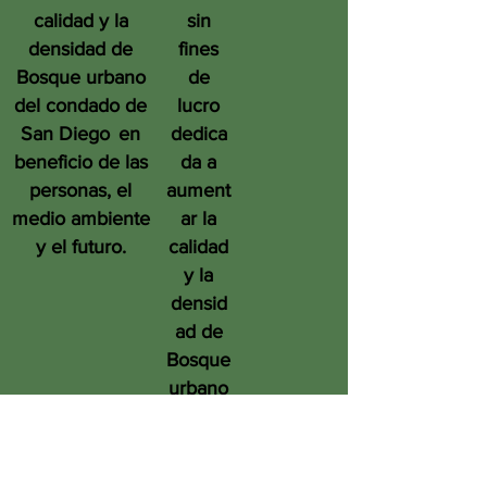
calidad y la
sin
densidad de
fines
Bosque urbano
de
del condado de
lucro
San Diego
en
dedica
beneficio de las
da a
personas, el
aument
medio ambiente
ar la
y el futuro.
calidad
y la
densid
ad de
Bosque
urbano
del
condad
o de