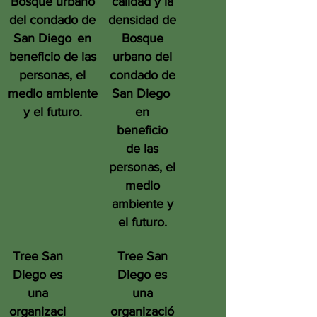
Bosque urbano
calidad y la
del condado de
densidad de
San Diego
en
Bosque
beneficio de las
urbano del
personas, el
condado de
medio ambiente
San Diego
y el futuro.
en
beneficio
de las
personas, el
medio
ambiente y
el futuro.
Tree San
Tree San
Diego es
Diego es
una
una
organizaci
organizació