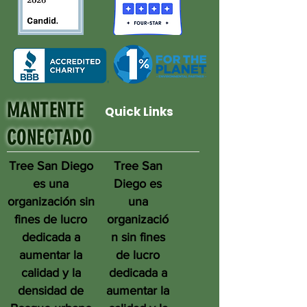
MANTENTE
Quick Links
CONECTADO
Tree San Diego
Tree San
es una
Diego es
organización sin
una
fines de lucro
organizació
dedicada a
n sin fines
aumentar la
de lucro
calidad y la
dedicada a
densidad de
aumentar la