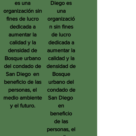
es una
Diego es
organización sin
una
fines de lucro
organizació
dedicada a
n sin fines
aumentar la
de lucro
calidad y la
dedicada a
densidad de
aumentar la
Bosque urbano
calidad y la
del condado de
densidad de
San Diego
en
Bosque
beneficio de las
urbano del
personas, el
condado de
medio ambiente
San Diego
y el futuro.
en
beneficio
de las
personas, el