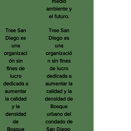
medio
ambiente y
el futuro.
Tree San
Tree San
Diego es
Diego es
una
una
organizaci
organizació
ón sin
n sin fines
fines de
de lucro
lucro
dedicada a
dedicada a
aumentar la
aumentar
calidad y la
la calidad
densidad de
y la
Bosque
densidad
urbano del
de
condado de
Bosque
San Diego