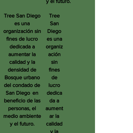
y el futuro.
Tree San Diego
Tree
es una
San
organización sin
Diego
fines de lucro
es una
dedicada a
organiz
aumentar la
ación
calidad y la
sin
densidad de
fines
Bosque urbano
de
del condado de
lucro
San Diego
en
dedica
beneficio de las
da a
personas, el
aument
medio ambiente
ar la
y el futuro.
calidad
y la