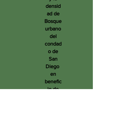
densid
ad de
Bosque
urbano
del
condad
o de
San
Diego
en
benefic
io de
las
person
as, el
medio
ambien