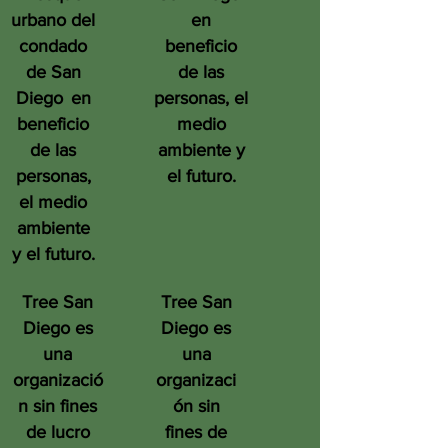
urbano del
en
condado
beneficio
de San
de las
Diego
en
personas, el
beneficio
medio
de las
ambiente y
personas,
el futuro.
el medio
ambiente
y el futuro.
Tree San
Tree San
Diego es
Diego es
una
una
organizació
organizaci
n sin fines
ón sin
de lucro
fines de