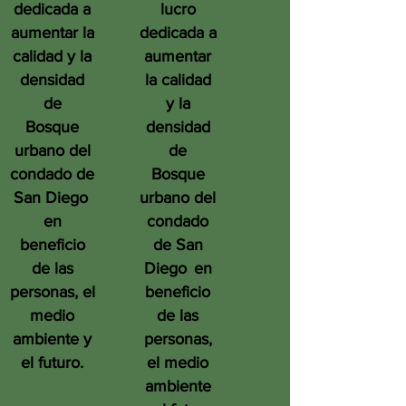
dedicada a
lucro
aumentar la
dedicada a
calidad y la
aumentar
densidad
la calidad
de
y la
Bosque
densidad
urbano del
de
condado de
Bosque
San Diego
urbano del
en
condado
beneficio
de San
de las
Diego
en
personas, el
beneficio
medio
de las
ambiente y
personas,
el futuro.
el medio
ambiente