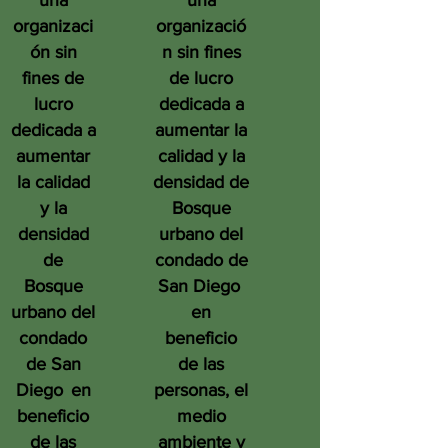
una
una
organizaci
organizació
ón sin
n sin fines
fines de
de lucro
lucro
dedicada a
dedicada a
aumentar la
aumentar
calidad y la
la calidad
densidad de
y la
Bosque
densidad
urbano del
de
condado de
Bosque
San Diego
urbano del
en
condado
beneficio
de San
de las
Diego
en
personas, el
beneficio
medio
de las
ambiente y