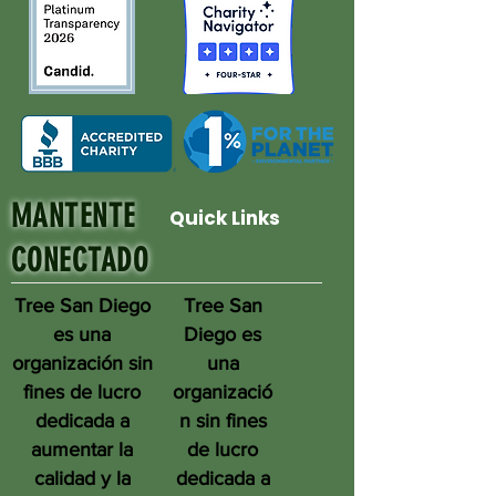
MANTENTE
Quick Links
CONECTADO
Tree San Diego
Tree San
es una
Diego es
organización sin
una
fines de lucro
organizació
dedicada a
n sin fines
aumentar la
de lucro
calidad y la
dedicada a