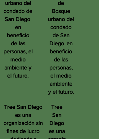
urbano del
de
condado de
Bosque
San Diego
urbano del
en
condado
beneficio
de San
de las
Diego
en
personas, el
beneficio
medio
de las
ambiente y
personas,
el futuro.
el medio
ambiente
y el futuro.
Tree San Diego
Tree
es una
San
organización sin
Diego
fines de lucro
es una