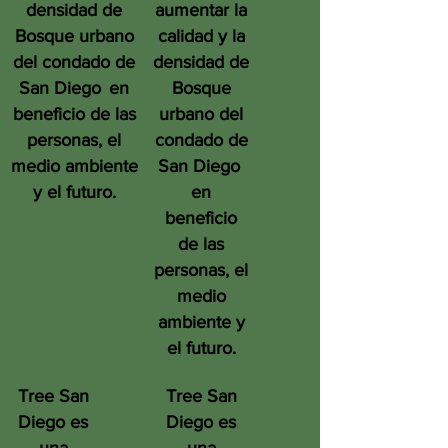
densidad de
aumentar la
Bosque urbano
calidad y la
del condado de
densidad de
San Diego
en
Bosque
beneficio de las
urbano del
personas, el
condado de
medio ambiente
San Diego
y el futuro.
en
beneficio
de las
personas, el
medio
ambiente y
el futuro.
Tree San
Tree San
Diego es
Diego es