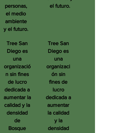
personas,
el futuro.
el medio
ambiente
y el futuro.
Tree San
Tree San
Diego es
Diego es
una
una
organizació
organizaci
n sin fines
ón sin
de lucro
fines de
dedicada a
lucro
aumentar la
dedicada a
calidad y la
aumentar
densidad
la calidad
de
y la
Bosque
densidad