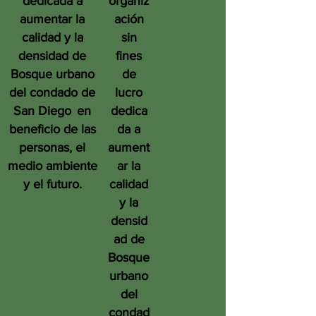
dedicada a
organiz
aumentar la
ación
calidad y la
sin
densidad de
fines
Bosque urbano
de
del condado de
lucro
San Diego
en
dedica
beneficio de las
da a
personas, el
aument
medio ambiente
ar la
y el futuro.
calidad
y la
densid
ad de
Bosque
urbano
del
condad