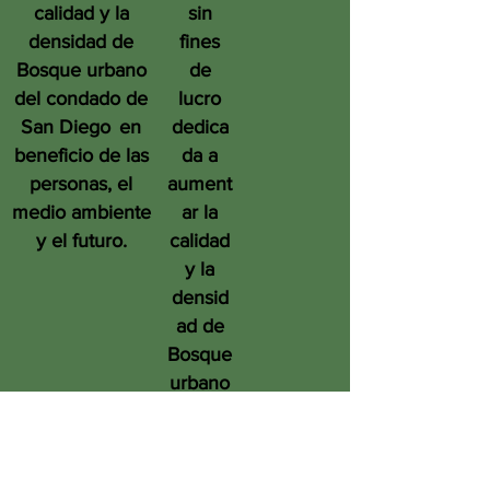
calidad y la
sin
densidad de
fines
Bosque urbano
de
del condado de
lucro
San Diego
en
dedica
beneficio de las
da a
personas, el
aument
medio ambiente
ar la
y el futuro.
calidad
y la
densid
ad de
Bosque
urbano
del
condad
o de