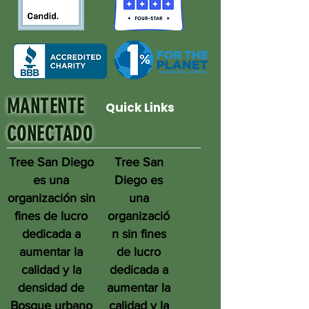
MANTENTE
Quick Links
CONECTADO
Tree San Diego
Tree San
es una
Diego es
organización sin
una
fines de lucro
organizació
dedicada a
n sin fines
aumentar la
de lucro
calidad y la
dedicada a
densidad de
aumentar la
Bosque urbano
calidad y la