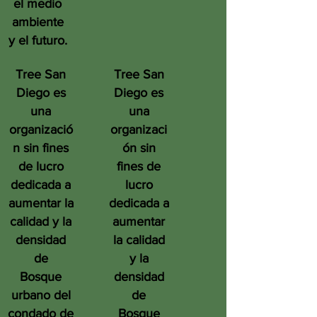
el medio
ambiente
y el futuro.
Tree San
Tree San
Diego es
Diego es
una
una
organizació
organizaci
n sin fines
ón sin
de lucro
fines de
dedicada a
lucro
aumentar la
dedicada a
calidad y la
aumentar
densidad
la calidad
de
y la
Bosque
densidad
urbano del
de
condado de
Bosque