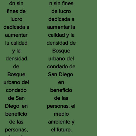
ón sin
n sin fines
fines de
de lucro
lucro
dedicada a
dedicada a
aumentar la
aumentar
calidad y la
la calidad
densidad de
y la
Bosque
densidad
urbano del
de
condado de
Bosque
San Diego
urbano del
en
condado
beneficio
de San
de las
Diego
en
personas, el
beneficio
medio
de las
ambiente y
personas,
el futuro.