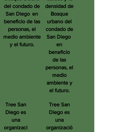
del condado de
densidad de
San Diego
en
Bosque
beneficio de las
urbano del
personas, el
condado de
medio ambiente
San Diego
y el futuro.
en
beneficio
de las
personas, el
medio
ambiente y
el futuro.
Tree San
Tree San
Diego es
Diego es
una
una
organizaci
organizació