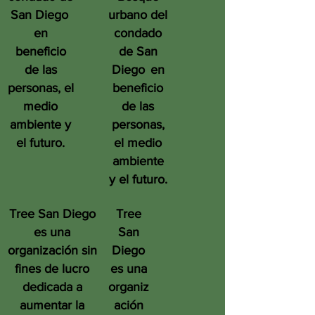
San Diego
urbano del
en
condado
beneficio
de San
de las
Diego
en
personas, el
beneficio
medio
de las
ambiente y
personas,
el futuro.
el medio
ambiente
y el futuro.
Tree San Diego
Tree
es una
San
organización sin
Diego
fines de lucro
es una
dedicada a
organiz
aumentar la
ación