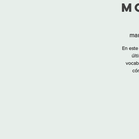
m
mar
En este 
últ
vocabu
cóm