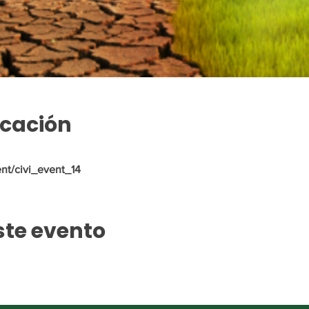
icación
nt/civi_event_14
ste evento