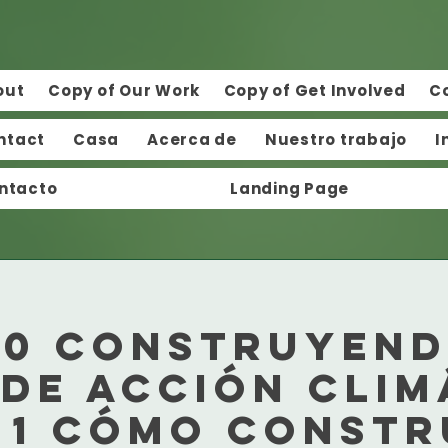
out
Copy of Our Work
Copy of Get Involved
C
ntact
Casa
Acerca de
Nuestro trabajo
I
ntacto
Landing Page
50 Construyend
 de acción clim
 1 Cómo constr