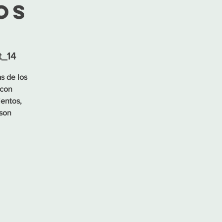
os
t_14
as de los
 con
ientos,
 son