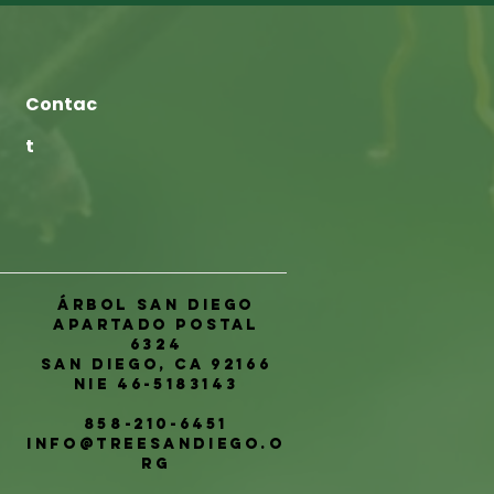
Contac
t
Árbol San Diego
Apartado postal
6324
San Diego, CA 92166
NIE 46-5183143
858-210-6451
info@treesandiego.o
rg