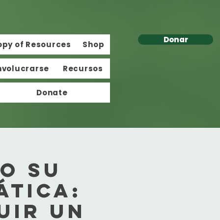
Donar
opy of Resources
Shop
nvolucrarse
Recursos
Donate
o su
ática:
uir un