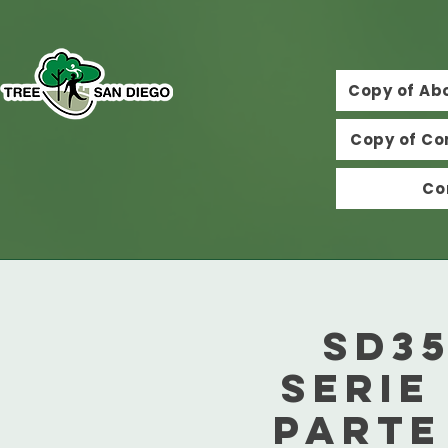
Copy of Ab
Copy of Co
Co
SD3
serie
Parte