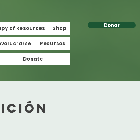
Donar
opy of Resources
Shop
nvolucrarse
Recursos
Donate
ición