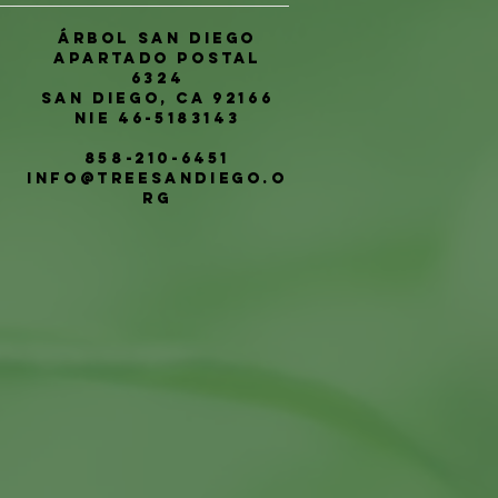
Árbol San Diego
Apartado postal
6324
San Diego, CA 92166
NIE 46-5183143
858-210-6451
info@treesandiego.o
rg