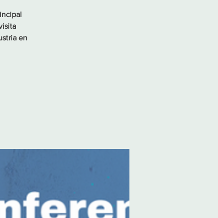
incipal
isita
ustria en