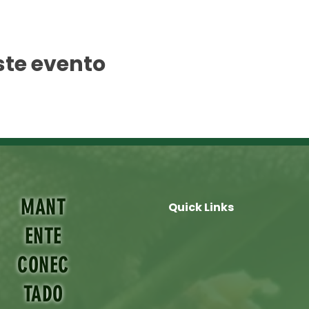
ste evento
MANT
Quick Links
ENTE
CONEC
TADO