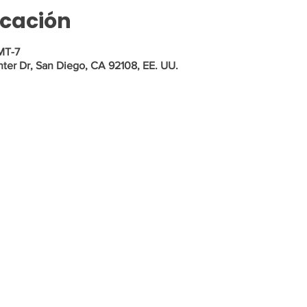
icación
MT-7
ter Dr, San Diego, CA 92108, EE. UU.