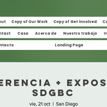
out
Copy of Our Work
Copy of Get Involved
C
ntact
Casa
Acerca de
Nuestro trabajo
I
ntacto
Landing Page
erencia + Expos
SDGBC
vie, 21 oct
  |  
San Diego