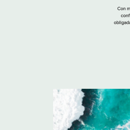
Con má
conf
obligada