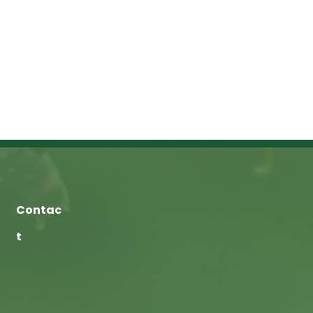
Contac
t