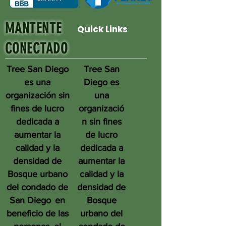
MANTENTE
Quick Links
CONECTADO
Tree San Diego
Tree San
es una
Diego es
organización sin
una
fines de lucro
organizació
dedicada a
n sin fines
aumentar la
de lucro
calidad y la
dedicada a
densidad de
aumentar la
Bosque urbano
calidad y la
del condado de
densidad de
San Diego
en
Bosque
beneficio de las
urbano del