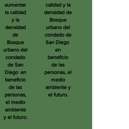
aumentar
calidad y la
la calidad
densidad de
y la
Bosque
densidad
urbano del
de
condado de
Bosque
San Diego
urbano del
en
condado
beneficio
de San
de las
Diego
en
personas, el
beneficio
medio
de las
ambiente y
personas,
el futuro.
el medio
ambiente
y el futuro.