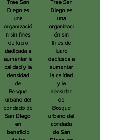
Tree San
Tree San
Diego es
Diego es
una
una
organizació
organizaci
n sin fines
ón sin
de lucro
fines de
dedicada a
lucro
aumentar la
dedicada a
calidad y la
aumentar
densidad
la calidad
de
y la
Bosque
densidad
urbano del
de
condado de
Bosque
San Diego
urbano del
en
condado
beneficio
de San