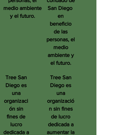
personas, el
condado de
medio ambiente
San Diego
y el futuro.
en
beneficio
de las
personas, el
medio
ambiente y
el futuro.
Tree San
Tree San
Diego es
Diego es
una
una
organizaci
organizació
ón sin
n sin fines
fines de
de lucro
lucro
dedicada a
dedicada a
aumentar la