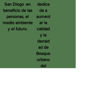
San Diego
en
dedica
beneficio de las
da a
personas, el
aument
medio ambiente
ar la
y el futuro.
calidad
y la
densid
ad de
Bosque
urbano
del
condad
o de
San
Diego
en
benefic