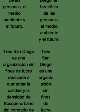
de las
Diego
en
personas, el
beneficio
medio
de las
ambiente y
personas,
el futuro.
el medio
ambiente
y el futuro.
Tree San Diego
Tree
es una
San
organización sin
Diego
fines de lucro
es una
dedicada a
organiz
aumentar la
ación
calidad y la
sin
densidad de
fines
Bosque urbano
de
del condado de
lucro