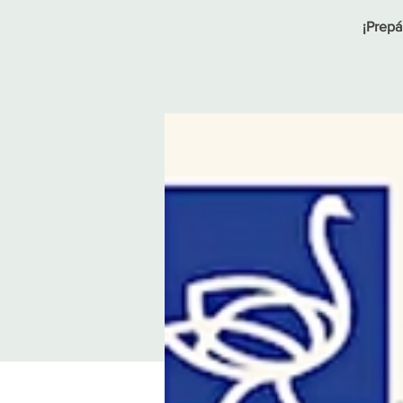
¡Prepá