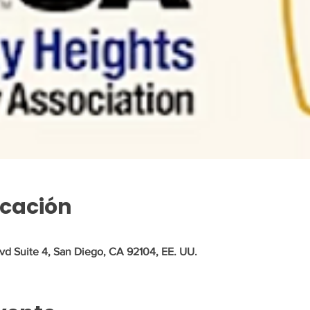
icación
vd Suite 4, San Diego, CA 92104, EE. UU.