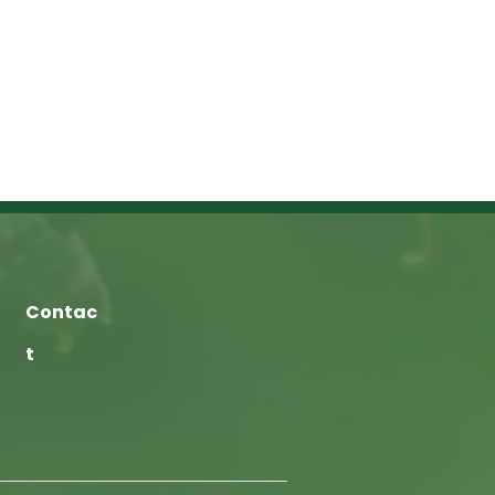
Contac
t