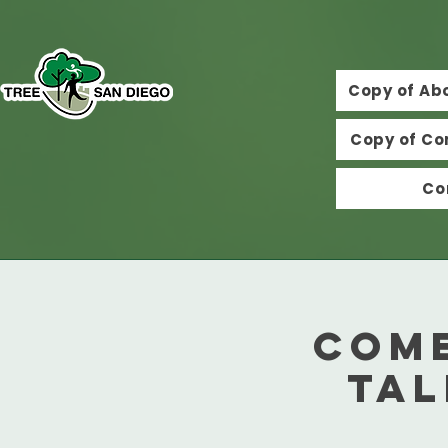
Copy of Ab
Copy of Co
Co
Com
Tal