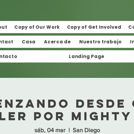
out
Copy of Our Work
Copy of Get Involved
C
ntact
Casa
Acerca de
Nuestro trabajo
I
ntacto
Landing Page
enzando desde 
ler por Mighty
sáb, 04 mar
  |  
San Diego