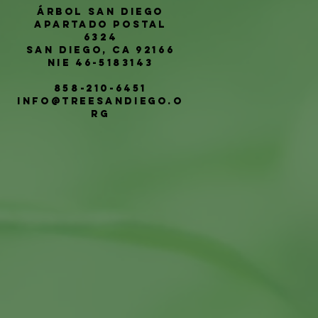
Árbol San Diego
Apartado postal
6324
San Diego, CA 92166
NIE 46-5183143
858-210-6451
info@treesandiego.o
rg