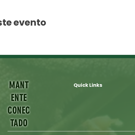
ste evento
MANT
Quick Links
ENTE
CONEC
TADO