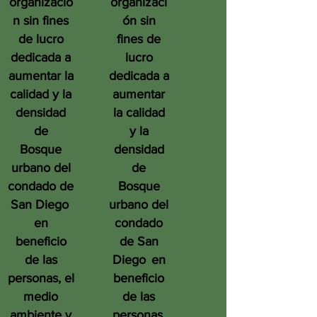
organizació
organizaci
n sin fines
ón sin
de lucro
fines de
dedicada a
lucro
aumentar la
dedicada a
calidad y la
aumentar
densidad
la calidad
de
y la
Bosque
densidad
urbano del
de
condado de
Bosque
San Diego
urbano del
en
condado
beneficio
de San
de las
Diego
en
personas, el
beneficio
medio
de las
ambiente y
personas,