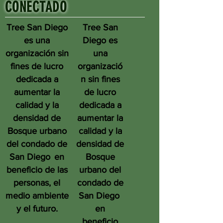
CONECTADO
Tree San Diego
Tree San
es una
Diego es
organización sin
una
fines de lucro
organizació
dedicada a
n sin fines
aumentar la
de lucro
calidad y la
dedicada a
densidad de
aumentar la
Bosque urbano
calidad y la
del condado de
densidad de
San Diego
en
Bosque
beneficio de las
urbano del
personas, el
condado de
medio ambiente
San Diego
y el futuro.
en
beneficio