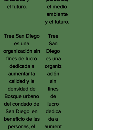
el futuro.
el medio
ambiente
y el futuro.
Tree San Diego
Tree
es una
San
organización sin
Diego
fines de lucro
es una
dedicada a
organiz
aumentar la
ación
calidad y la
sin
densidad de
fines
Bosque urbano
de
del condado de
lucro
San Diego
en
dedica
beneficio de las
da a
personas, el
aument