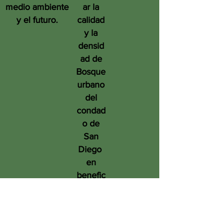
medio ambiente
ar la
y el futuro.
calidad
y la
densid
ad de
Bosque
urbano
del
condad
o de
San
Diego
en
benefic
io de
las
person