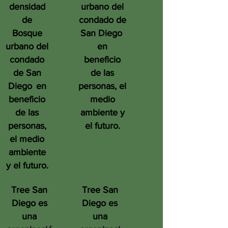
densidad
urbano del
de
condado de
Bosque
San Diego
urbano del
en
condado
beneficio
de San
de las
Diego
en
personas, el
beneficio
medio
de las
ambiente y
personas,
el futuro.
el medio
ambiente
y el futuro.
Tree San
Tree San
Diego es
Diego es
una
una