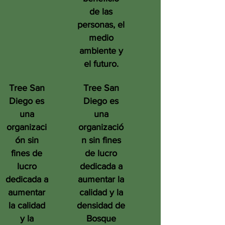
de las
personas, el
medio
ambiente y
el futuro.
Tree San
Tree San
Diego es
Diego es
una
una
organizaci
organizació
ón sin
n sin fines
fines de
de lucro
lucro
dedicada a
dedicada a
aumentar la
aumentar
calidad y la
la calidad
densidad de
y la
Bosque