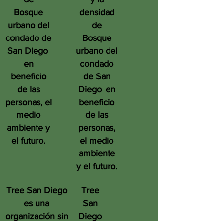
Bosque
densidad
urbano del
de
condado de
Bosque
San Diego
urbano del
en
condado
beneficio
de San
de las
Diego
en
personas, el
beneficio
medio
de las
ambiente y
personas,
el futuro.
el medio
ambiente
y el futuro.
Tree San Diego
Tree
es una
San
organización sin
Diego