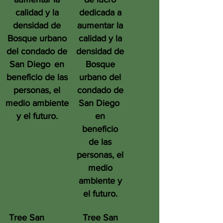
calidad y la
dedicada a
densidad de
aumentar la
Bosque urbano
calidad y la
del condado de
densidad de
San Diego
en
Bosque
beneficio de las
urbano del
personas, el
condado de
medio ambiente
San Diego
y el futuro.
en
beneficio
de las
personas, el
medio
ambiente y
el futuro.
Tree San
Tree San