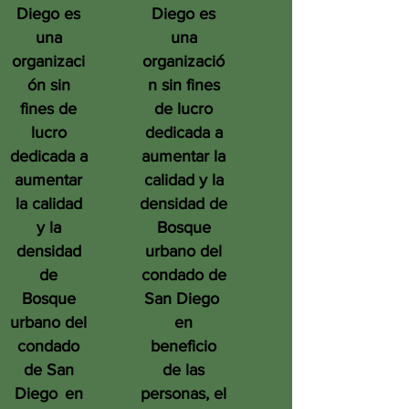
Diego es
Diego es
una
una
organizaci
organizació
ón sin
n sin fines
fines de
de lucro
lucro
dedicada a
dedicada a
aumentar la
aumentar
calidad y la
la calidad
densidad de
y la
Bosque
densidad
urbano del
de
condado de
Bosque
San Diego
urbano del
en
condado
beneficio
de San
de las
Diego
en
personas, el