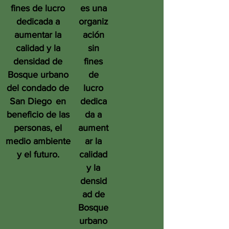
fines de lucro
es una
dedicada a
organiz
aumentar la
ación
calidad y la
sin
densidad de
fines
Bosque urbano
de
del condado de
lucro
San Diego
en
dedica
beneficio de las
da a
personas, el
aument
medio ambiente
ar la
y el futuro.
calidad
y la
densid
ad de
Bosque
urbano