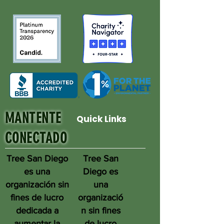
MANTENTE
Quick Links
CONECTADO
Tree San Diego
Tree San
es una
Diego es
organización sin
una
fines de lucro
organizació
dedicada a
n sin fines
aumentar la
de lucro