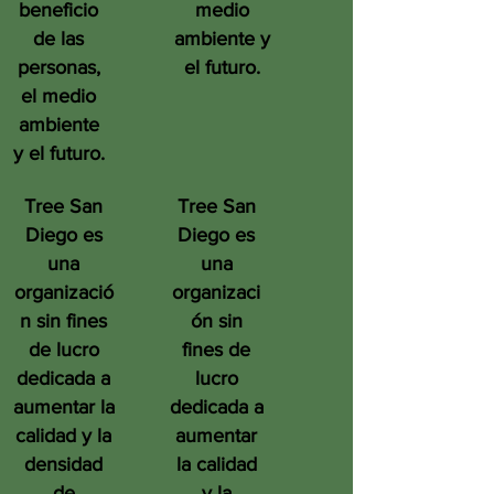
beneficio
medio
de las
ambiente y
personas,
el futuro.
el medio
ambiente
y el futuro.
Tree San
Tree San
Diego es
Diego es
una
una
organizació
organizaci
n sin fines
ón sin
de lucro
fines de
dedicada a
lucro
aumentar la
dedicada a
calidad y la
aumentar
densidad
la calidad
de
y la