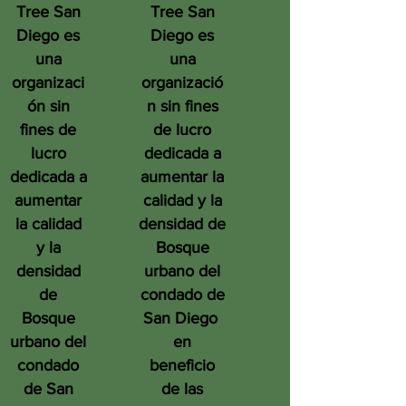
Tree San
Tree San
Diego es
Diego es
una
una
organizaci
organizació
ón sin
n sin fines
fines de
de lucro
lucro
dedicada a
dedicada a
aumentar la
aumentar
calidad y la
la calidad
densidad de
y la
Bosque
densidad
urbano del
de
condado de
Bosque
San Diego
urbano del
en
condado
beneficio
de San
de las