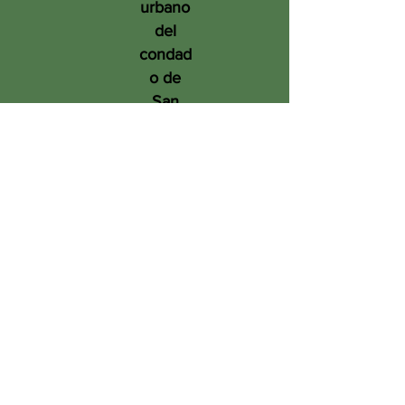
urbano
del
condad
o de
San
Diego
en
benefic
io de
las
person
as, el
medio
ambien
te y el
futuro.
Tree