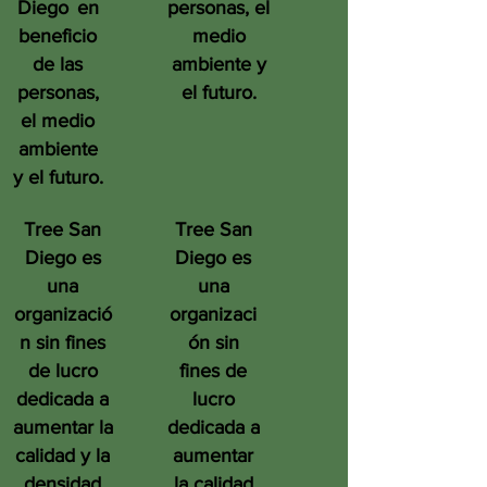
Diego
en
personas, el
beneficio
medio
de las
ambiente y
personas,
el futuro.
el medio
ambiente
y el futuro.
Tree San
Tree San
Diego es
Diego es
una
una
organizació
organizaci
n sin fines
ón sin
de lucro
fines de
dedicada a
lucro
aumentar la
dedicada a
calidad y la
aumentar
densidad
la calidad