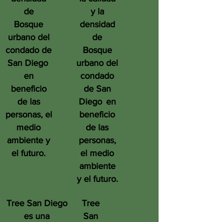
de
y la
Bosque
densidad
urbano del
de
condado de
Bosque
San Diego
urbano del
en
condado
beneficio
de San
de las
Diego
en
personas, el
beneficio
medio
de las
ambiente y
personas,
el futuro.
el medio
ambiente
y el futuro.
Tree San Diego
Tree
es una
San