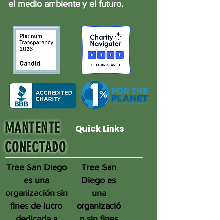
el medio ambiente y el futuro.
MANTENTE
Quick Links
CONECTADO
Tree San Diego
Tree San
es una
Diego es
organización sin
una
fines de lucro
organizació
dedicada a
n sin fines