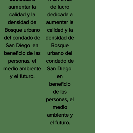
aumentar la
de lucro
calidad y la
dedicada a
densidad de
aumentar la
Bosque urbano
calidad y la
del condado de
densidad de
San Diego
en
Bosque
beneficio de las
urbano del
personas, el
condado de
medio ambiente
San Diego
y el futuro.
en
beneficio
de las
personas, el
medio
ambiente y
el futuro.