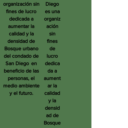
organización sin
Diego
fines de lucro
es una
dedicada a
organiz
aumentar la
ación
calidad y la
sin
densidad de
fines
Bosque urbano
de
del condado de
lucro
San Diego
en
dedica
beneficio de las
da a
personas, el
aument
medio ambiente
ar la
y el futuro.
calidad
y la
densid
ad de
Bosque