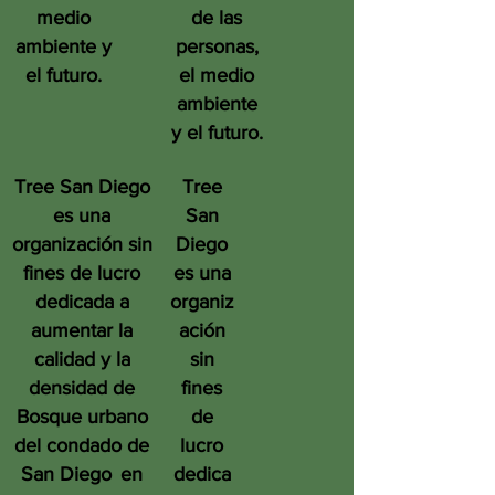
medio
de las
ambiente y
personas,
el futuro.
el medio
ambiente
y el futuro.
Tree San Diego
Tree
es una
San
organización sin
Diego
fines de lucro
es una
dedicada a
organiz
aumentar la
ación
calidad y la
sin
densidad de
fines
Bosque urbano
de
del condado de
lucro
San Diego
en
dedica