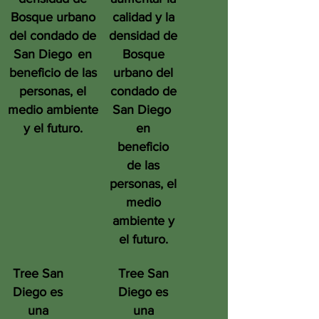
Bosque urbano
calidad y la
del condado de
densidad de
San Diego
en
Bosque
beneficio de las
urbano del
personas, el
condado de
medio ambiente
San Diego
y el futuro.
en
beneficio
de las
personas, el
medio
ambiente y
el futuro.
Tree San
Tree San
Diego es
Diego es
una
una