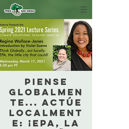
Piense
globalmen
te... actúe
localment
e: ¡EPA, la