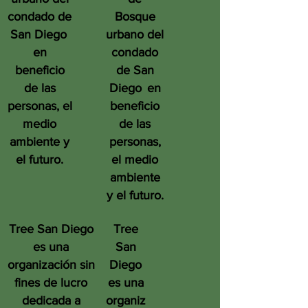
condado de
Bosque
San Diego
urbano del
en
condado
beneficio
de San
de las
Diego
en
personas, el
beneficio
medio
de las
ambiente y
personas,
el futuro.
el medio
ambiente
y el futuro.
Tree San Diego
Tree
es una
San
organización sin
Diego
fines de lucro
es una
dedicada a
organiz