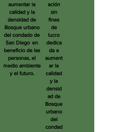
aumentar la
ación
calidad y la
sin
densidad de
fines
Bosque urbano
de
del condado de
lucro
San Diego
en
dedica
beneficio de las
da a
personas, el
aument
medio ambiente
ar la
y el futuro.
calidad
y la
densid
ad de
Bosque
urbano
del
condad