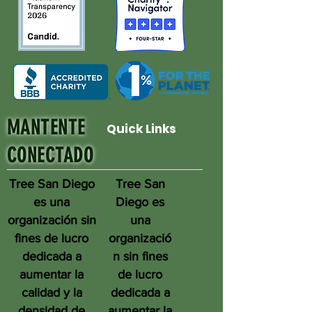
MANTENTE
Quick Links
CONECTADO
Tree San Diego
Tree San
es una
Diego es
organización sin
una
fines de lucro
organizació
dedicada a
n sin fines
aumentar la
de lucro
calidad y la
dedicada a
densidad de
aumentar la