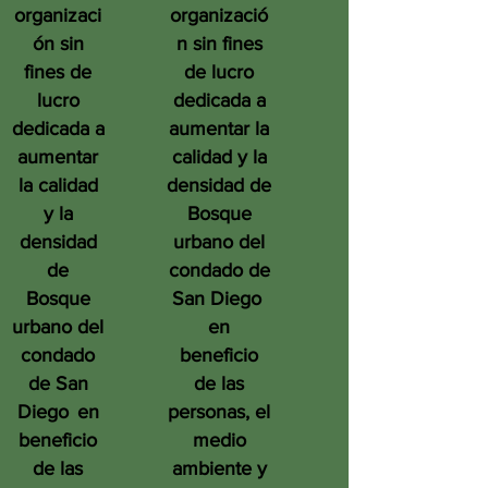
organizaci
organizació
ón sin
n sin fines
fines de
de lucro
lucro
dedicada a
dedicada a
aumentar la
aumentar
calidad y la
la calidad
densidad de
y la
Bosque
densidad
urbano del
de
condado de
Bosque
San Diego
urbano del
en
condado
beneficio
de San
de las
Diego
en
personas, el
beneficio
medio
de las
ambiente y