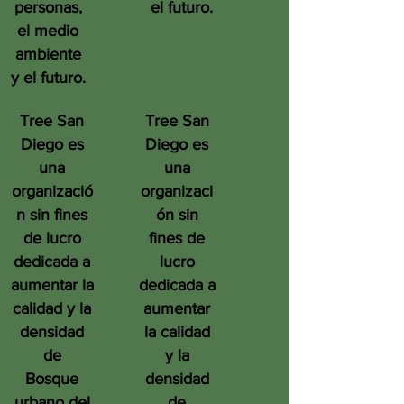
personas,
el futuro.
el medio
ambiente
y el futuro.
Tree San
Tree San
Diego es
Diego es
una
una
organizació
organizaci
n sin fines
ón sin
de lucro
fines de
dedicada a
lucro
aumentar la
dedicada a
calidad y la
aumentar
densidad
la calidad
de
y la
Bosque
densidad
urbano del
de