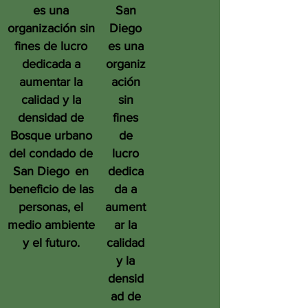
es una
San
organización sin
Diego
fines de lucro
es una
dedicada a
organiz
aumentar la
ación
calidad y la
sin
densidad de
fines
Bosque urbano
de
del condado de
lucro
San Diego
en
dedica
beneficio de las
da a
personas, el
aument
medio ambiente
ar la
y el futuro.
calidad
y la
densid
ad de