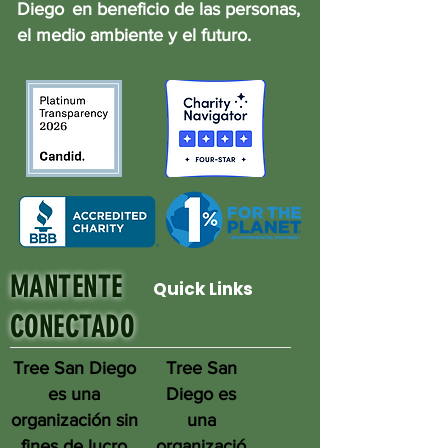
Diego
en beneficio de las personas,
el medio ambiente y el futuro.
MANTENTE
Quick Links
CONECTADO
Tree San Diego
Tree San
es una
Diego es
organización sin
una
fines de lucro
organizació