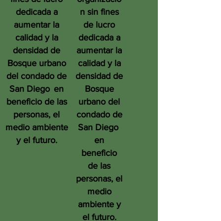
dedicada a
n sin fines
aumentar la
de lucro
calidad y la
dedicada a
densidad de
aumentar la
Bosque urbano
calidad y la
del condado de
densidad de
San Diego
en
Bosque
beneficio de las
urbano del
personas, el
condado de
medio ambiente
San Diego
y el futuro.
en
beneficio
de las
personas, el
medio
ambiente y
el futuro.