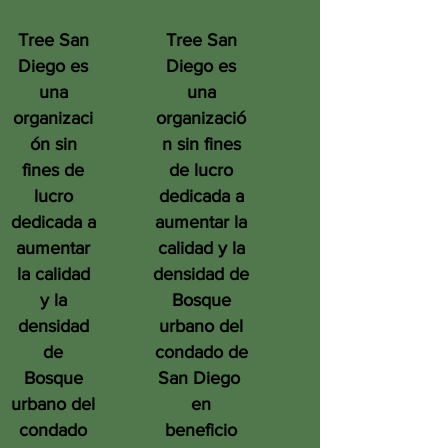
Tree San
Tree San
Diego es
Diego es
una
una
organizaci
organizació
ón sin
n sin fines
fines de
de lucro
lucro
dedicada a
dedicada a
aumentar la
aumentar
calidad y la
la calidad
densidad de
y la
Bosque
densidad
urbano del
de
condado de
Bosque
San Diego
urbano del
en
condado
beneficio