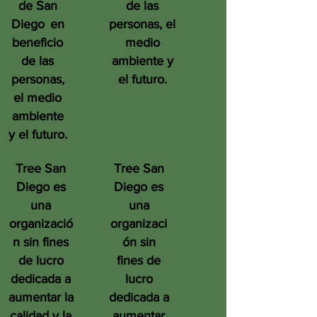
de San
de las
Diego
en
personas, el
beneficio
medio
de las
ambiente y
personas,
el futuro.
el medio
ambiente
y el futuro.
Tree San
Tree San
Diego es
Diego es
una
una
organizació
organizaci
n sin fines
ón sin
de lucro
fines de
dedicada a
lucro
aumentar la
dedicada a
calidad y la
aumentar