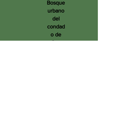
Bosque
urbano
del
condad
o de
San
Diego
en
benefic
io de
las
person
as, el
medio
ambien
te y el
futuro.