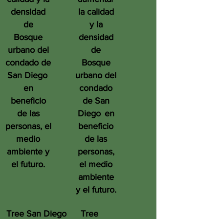
densidad
la calidad
de
y la
Bosque
densidad
urbano del
de
condado de
Bosque
San Diego
urbano del
en
condado
beneficio
de San
de las
Diego
en
personas, el
beneficio
medio
de las
ambiente y
personas,
el futuro.
el medio
ambiente
y el futuro.
Tree San Diego
Tree