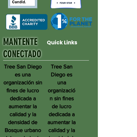
MANTENTE
Quick Links
CONECTADO
Tree San Diego
Tree San
es una
Diego es
organización sin
una
fines de lucro
organizació
dedicada a
n sin fines
aumentar la
de lucro
calidad y la
dedicada a
densidad de
aumentar la
Bosque urbano
calidad y la