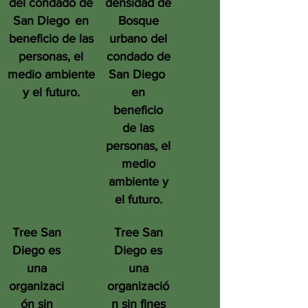
del condado de
densidad de
San Diego
en
Bosque
beneficio de las
urbano del
personas, el
condado de
medio ambiente
San Diego
y el futuro.
en
beneficio
de las
personas, el
medio
ambiente y
el futuro.
Tree San
Tree San
Diego es
Diego es
una
una
organizaci
organizació
ón sin
n sin fines