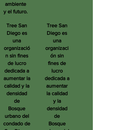
ambiente
y el futuro.
Tree San
Tree San
Diego es
Diego es
una
una
organizació
organizaci
n sin fines
ón sin
de lucro
fines de
dedicada a
lucro
aumentar la
dedicada a
calidad y la
aumentar
densidad
la calidad
de
y la
Bosque
densidad
urbano del
de
condado de
Bosque