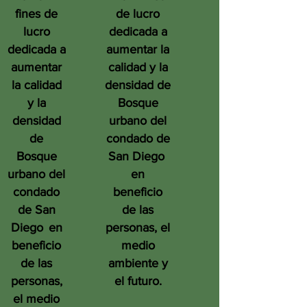
fines de
de lucro
lucro
dedicada a
dedicada a
aumentar la
aumentar
calidad y la
la calidad
densidad de
y la
Bosque
densidad
urbano del
de
condado de
Bosque
San Diego
urbano del
en
condado
beneficio
de San
de las
Diego
en
personas, el
beneficio
medio
de las
ambiente y
personas,
el futuro.
el medio