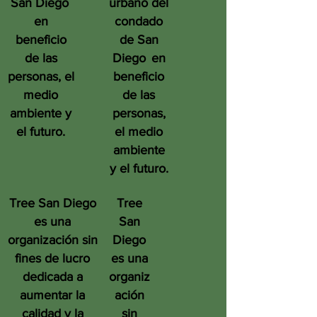
San Diego
urbano del
en
condado
beneficio
de San
de las
Diego
en
personas, el
beneficio
medio
de las
ambiente y
personas,
el futuro.
el medio
ambiente
y el futuro.
Tree San Diego
Tree
es una
San
organización sin
Diego
fines de lucro
es una
dedicada a
organiz
aumentar la
ación
calidad y la
sin