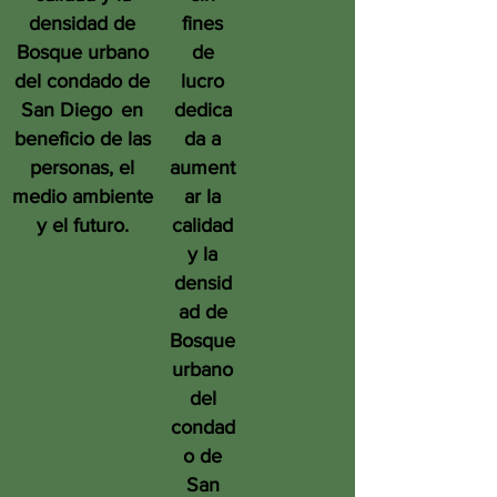
densidad de
fines
Bosque urbano
de
del condado de
lucro
San Diego
en
dedica
beneficio de las
da a
personas, el
aument
medio ambiente
ar la
y el futuro.
calidad
y la
densid
ad de
Bosque
urbano
del
condad
o de
San