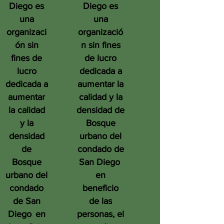
Diego es
Diego es
una
una
organizaci
organizació
ón sin
n sin fines
fines de
de lucro
lucro
dedicada a
dedicada a
aumentar la
aumentar
calidad y la
la calidad
densidad de
y la
Bosque
densidad
urbano del
de
condado de
Bosque
San Diego
urbano del
en
condado
beneficio
de San
de las
Diego
en
personas, el