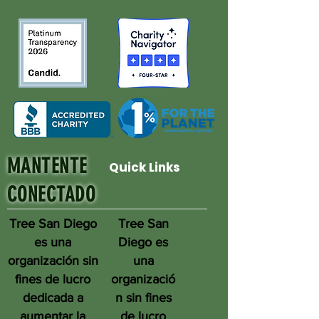
MANTENTE
Quick Links
CONECTADO
Tree San Diego
Tree San
es una
Diego es
organización sin
una
fines de lucro
organizació
dedicada a
n sin fines
aumentar la
de lucro