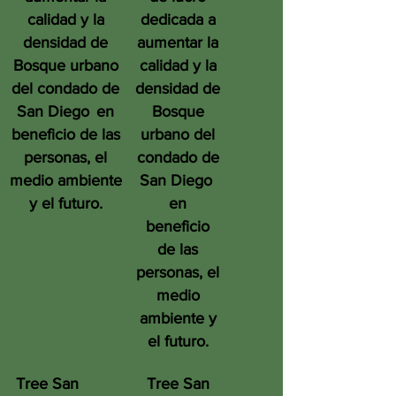
calidad y la
dedicada a
densidad de
aumentar la
Bosque urbano
calidad y la
del condado de
densidad de
San Diego
en
Bosque
beneficio de las
urbano del
personas, el
condado de
medio ambiente
San Diego
y el futuro.
en
beneficio
de las
personas, el
medio
ambiente y
el futuro.
Tree San
Tree San