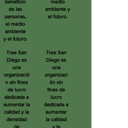
beneficio
medio
de las
ambiente y
personas,
el futuro.
el medio
ambiente
y el futuro.
Tree San
Tree San
Diego es
Diego es
una
una
organizació
organizaci
n sin fines
ón sin
de lucro
fines de
dedicada a
lucro
aumentar la
dedicada a
calidad y la
aumentar
densidad
la calidad
de
y la