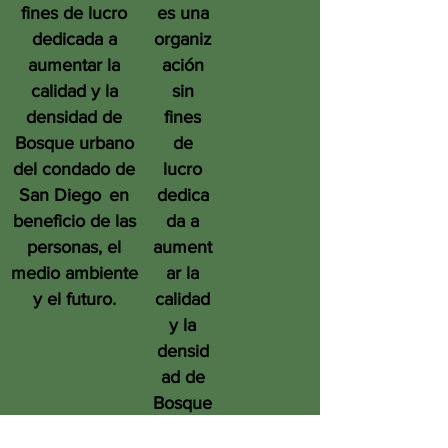
fines de lucro
es una
dedicada a
organiz
aumentar la
ación
calidad y la
sin
densidad de
fines
Bosque urbano
de
del condado de
lucro
San Diego
en
dedica
beneficio de las
da a
personas, el
aument
medio ambiente
ar la
y el futuro.
calidad
y la
densid
ad de
Bosque
urbano