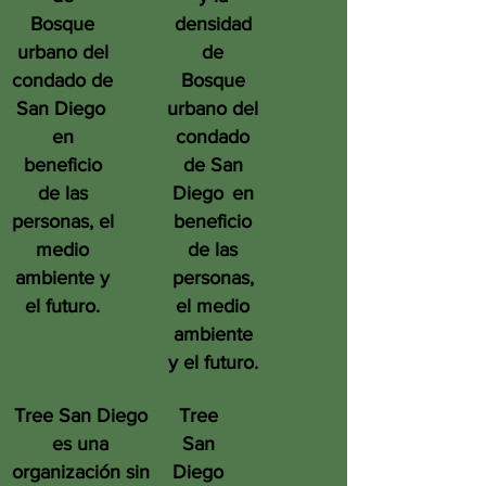
Bosque
densidad
urbano del
de
condado de
Bosque
San Diego
urbano del
en
condado
beneficio
de San
de las
Diego
en
personas, el
beneficio
medio
de las
ambiente y
personas,
el futuro.
el medio
ambiente
y el futuro.
Tree San Diego
Tree
es una
San
organización sin
Diego