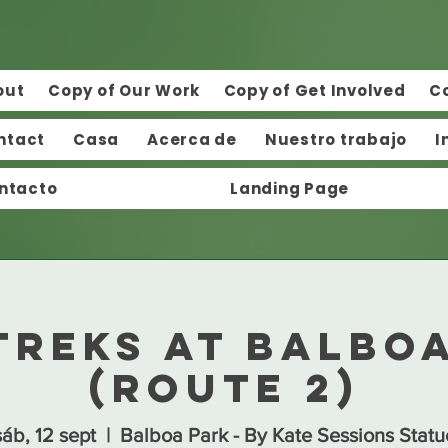
out
Copy of Our Work
Copy of Get Involved
C
ntact
Casa
Acerca de
Nuestro trabajo
I
ntacto
Landing Page
Treks at Balbo
(Route 2)
sáb, 12 sept
  |  
Balboa Park - By Kate Sessions Statu