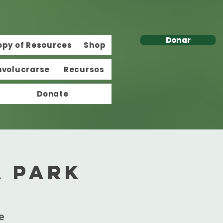
Donar
opy of Resources
Shop
nvolucrarse
Recursos
Donate
a Park
e