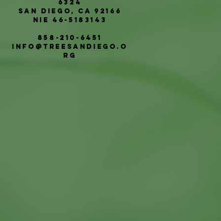
6324
San Diego, CA 92166
NIE 46-5183143
858-210-6451
info@treesandiego.o
rg