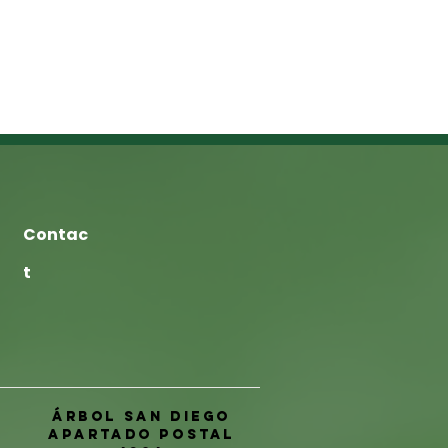
Contac
t
Árbol San Diego
Apartado postal