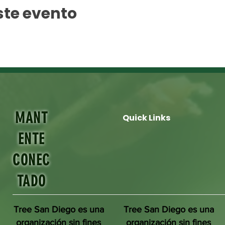
ste evento
MANT
Quick Links
ENTE
CONEC
TADO
Tree San Diego es una
Tree San Diego es una
organización sin fines
organización sin fines