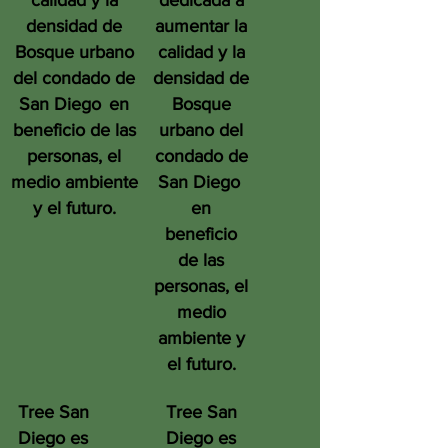
calidad y la
dedicada a
densidad de
aumentar la
Bosque urbano
calidad y la
del condado de
densidad de
San Diego
en
Bosque
beneficio de las
urbano del
personas, el
condado de
medio ambiente
San Diego
y el futuro.
en
beneficio
de las
personas, el
medio
ambiente y
el futuro.
Tree San
Tree San
Diego es
Diego es