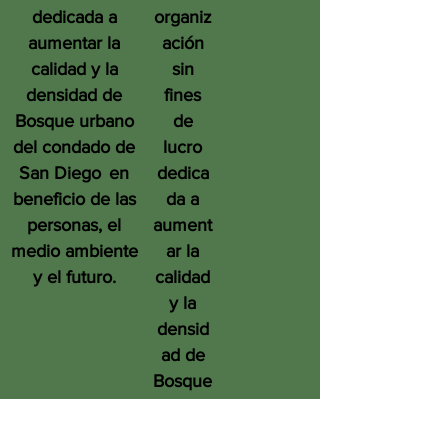
dedicada a
organiz
aumentar la
ación
calidad y la
sin
densidad de
fines
Bosque urbano
de
del condado de
lucro
San Diego
en
dedica
beneficio de las
da a
personas, el
aument
medio ambiente
ar la
y el futuro.
calidad
y la
densid
ad de
Bosque
urbano
del