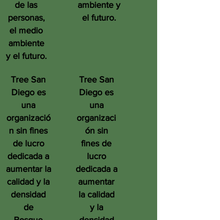
de las
ambiente y
personas,
el futuro.
el medio
ambiente
y el futuro.
Tree San
Tree San
Diego es
Diego es
una
una
organizació
organizaci
n sin fines
ón sin
de lucro
fines de
dedicada a
lucro
aumentar la
dedicada a
calidad y la
aumentar
densidad
la calidad
de
y la