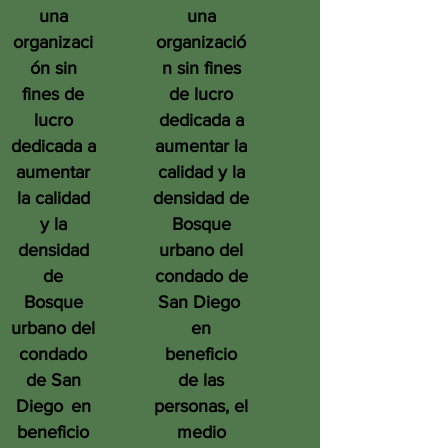
una
una
organizaci
organizació
ón sin
n sin fines
fines de
de lucro
lucro
dedicada a
dedicada a
aumentar la
aumentar
calidad y la
la calidad
densidad de
y la
Bosque
densidad
urbano del
de
condado de
Bosque
San Diego
urbano del
en
condado
beneficio
de San
de las
Diego
en
personas, el
beneficio
medio