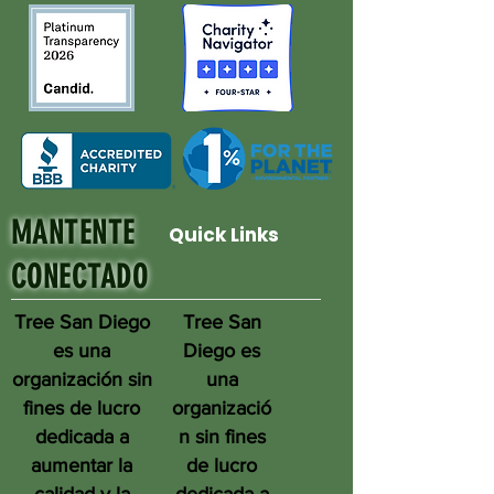
MANTENTE
Quick Links
CONECTADO
Tree San Diego
Tree San
es una
Diego es
organización sin
una
fines de lucro
organizació
dedicada a
n sin fines
aumentar la
de lucro