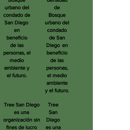
Bosque
densidad
urbano del
de
condado de
Bosque
San Diego
urbano del
en
condado
beneficio
de San
de las
Diego
en
personas, el
beneficio
medio
de las
ambiente y
personas,
el futuro.
el medio
ambiente
y el futuro.
Tree San Diego
Tree
es una
San
organización sin
Diego
fines de lucro
es una