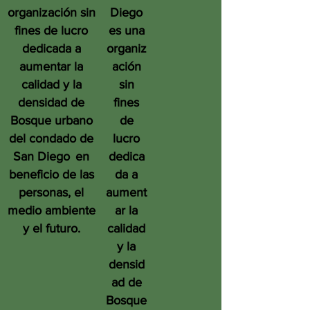
organización sin
Diego
fines de lucro
es una
dedicada a
organiz
aumentar la
ación
calidad y la
sin
densidad de
fines
Bosque urbano
de
del condado de
lucro
San Diego
en
dedica
beneficio de las
da a
personas, el
aument
medio ambiente
ar la
y el futuro.
calidad
y la
densid
ad de
Bosque