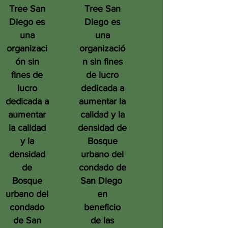
Tree San
Tree San
Diego es
Diego es
una
una
organizaci
organizació
ón sin
n sin fines
fines de
de lucro
lucro
dedicada a
dedicada a
aumentar la
aumentar
calidad y la
la calidad
densidad de
y la
Bosque
densidad
urbano del
de
condado de
Bosque
San Diego
urbano del
en
condado
beneficio
de San
de las