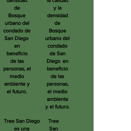
densidad
la calidad
de
y la
Bosque
densidad
urbano del
de
condado de
Bosque
San Diego
urbano del
en
condado
beneficio
de San
de las
Diego
en
personas, el
beneficio
medio
de las
ambiente y
personas,
el futuro.
el medio
ambiente
y el futuro.
Tree San Diego
Tree
es una
San