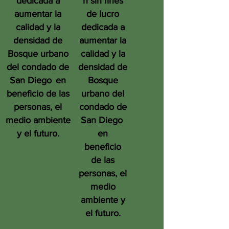
dedicada a
n sin fines
aumentar la
de lucro
calidad y la
dedicada a
densidad de
aumentar la
Bosque urbano
calidad y la
del condado de
densidad de
San Diego
en
Bosque
beneficio de las
urbano del
personas, el
condado de
medio ambiente
San Diego
y el futuro.
en
beneficio
de las
personas, el
medio
ambiente y
el futuro.