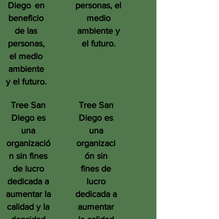
Diego
en
personas, el
beneficio
medio
de las
ambiente y
personas,
el futuro.
el medio
ambiente
y el futuro.
Tree San
Tree San
Diego es
Diego es
una
una
organizació
organizaci
n sin fines
ón sin
de lucro
fines de
dedicada a
lucro
aumentar la
dedicada a
calidad y la
aumentar