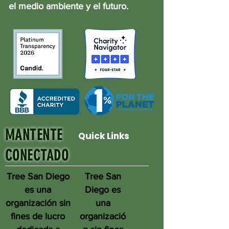
el medio ambiente y el futuro.
MANTENTE
Quick Links
CONECTADO
Tree San Diego
Tree San
es una
Diego es
organización sin
una
fines de lucro
organizació