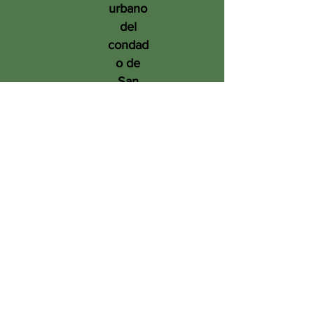
urbano
del
condad
o de
San
Diego
en
benefic
io de
las
person
as, el
medio
ambien
te y el
futuro.