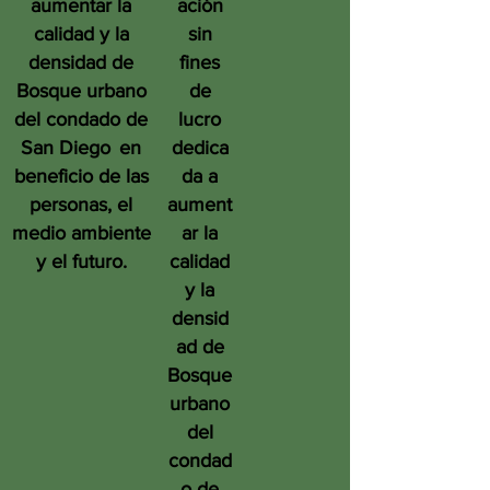
aumentar la
ación
calidad y la
sin
densidad de
fines
Bosque urbano
de
del condado de
lucro
San Diego
en
dedica
beneficio de las
da a
personas, el
aument
medio ambiente
ar la
y el futuro.
calidad
y la
densid
ad de
Bosque
urbano
del
condad
o de