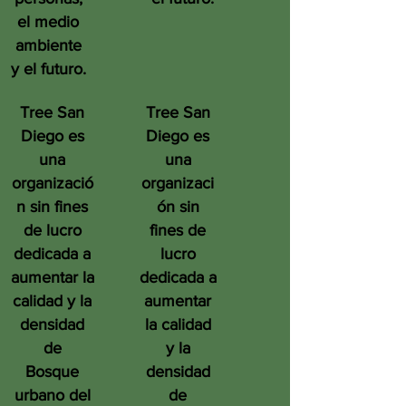
el medio
ambiente
y el futuro.
Tree San
Tree San
Diego es
Diego es
una
una
organizació
organizaci
n sin fines
ón sin
de lucro
fines de
dedicada a
lucro
aumentar la
dedicada a
calidad y la
aumentar
densidad
la calidad
de
y la
Bosque
densidad
urbano del
de