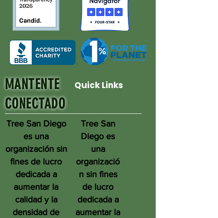
MANTENTE
Quick Links
CONECTADO
Tree San Diego
Tree San
es una
Diego es
organización sin
una
fines de lucro
organizació
dedicada a
n sin fines
aumentar la
de lucro
calidad y la
dedicada a
densidad de
aumentar la