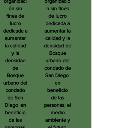
organizaci
organizació
ón sin
n sin fines
fines de
de lucro
lucro
dedicada a
dedicada a
aumentar la
aumentar
calidad y la
la calidad
densidad de
y la
Bosque
densidad
urbano del
de
condado de
Bosque
San Diego
urbano del
en
condado
beneficio
de San
de las
Diego
en
personas, el
beneficio
medio
de las
ambiente y
personas,
el futuro.