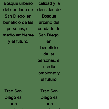
Bosque urbano
calidad y la
del condado de
densidad de
San Diego
en
Bosque
beneficio de las
urbano del
personas, el
condado de
medio ambiente
San Diego
y el futuro.
en
beneficio
de las
personas, el
medio
ambiente y
el futuro.
Tree San
Tree San
Diego es
Diego es
una
una