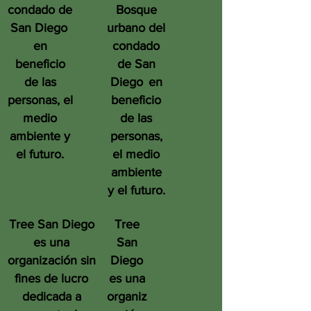
condado de
Bosque
San Diego
urbano del
en
condado
beneficio
de San
de las
Diego
en
personas, el
beneficio
medio
de las
ambiente y
personas,
el futuro.
el medio
ambiente
y el futuro.
Tree San Diego
Tree
es una
San
organización sin
Diego
fines de lucro
es una
dedicada a
organiz