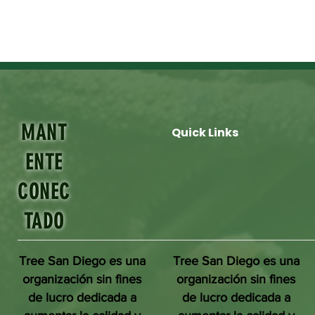
MANT
Quick Links
ENTE
CONEC
TADO
Tree San Diego es una
Tree San Diego es una
organización sin fines
organización sin fines
de lucro dedicada a
de lucro dedicada a