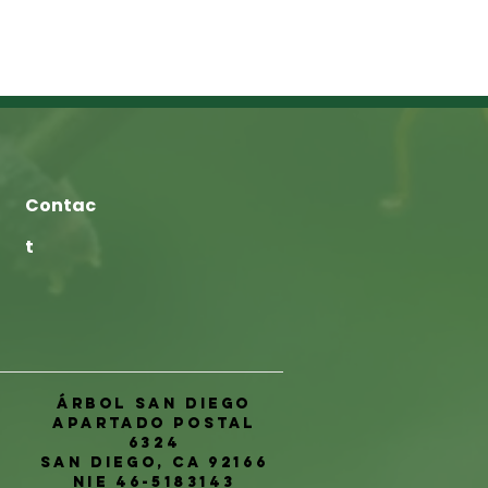
Contac
t
Árbol San Diego
Apartado postal
6324
San Diego, CA 92166
NIE 46-5183143