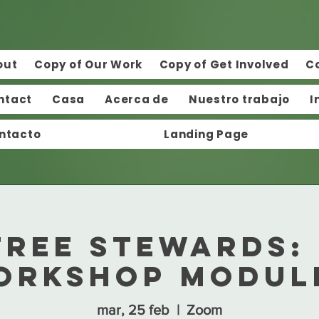
out
Copy of Our Work
Copy of Get Involved
C
ntact
Casa
Acerca de
Nuestro trabajo
I
ntacto
Landing Page
 Tree Stewards:
orkshop Module
mar, 25 feb
  |  
Zoom