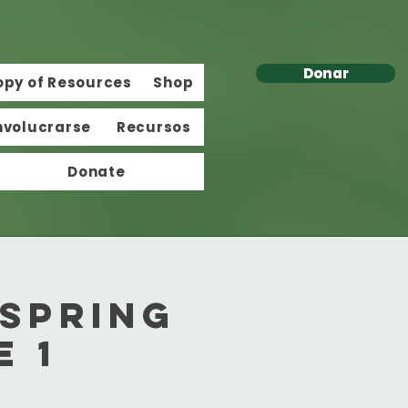
Donar
opy of Resources
Shop
nvolucrarse
Recursos
Donate
 Spring
 1