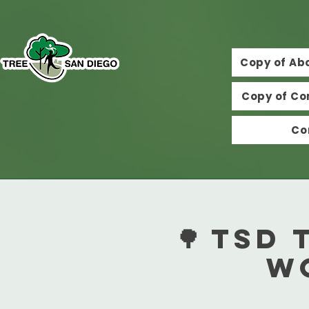
Copy of Ab
Copy of Co
Co
🌳 TSD
W