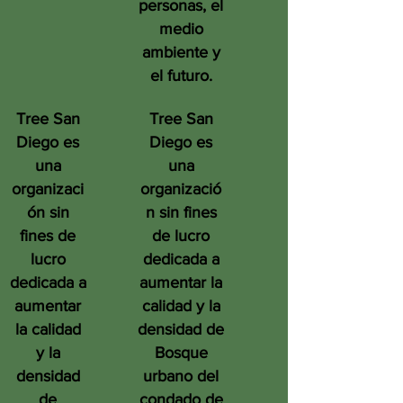
personas, el
medio
ambiente y
el futuro.
Tree San
Tree San
Diego es
Diego es
una
una
organizaci
organizació
ón sin
n sin fines
fines de
de lucro
lucro
dedicada a
dedicada a
aumentar la
aumentar
calidad y la
la calidad
densidad de
y la
Bosque
densidad
urbano del
de
condado de