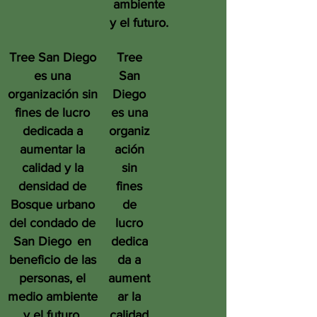
ambiente
y el futuro.
Tree San Diego
Tree
es una
San
organización sin
Diego
fines de lucro
es una
dedicada a
organiz
aumentar la
ación
calidad y la
sin
densidad de
fines
Bosque urbano
de
del condado de
lucro
San Diego
en
dedica
beneficio de las
da a
personas, el
aument
medio ambiente
ar la
y el futuro.
calidad