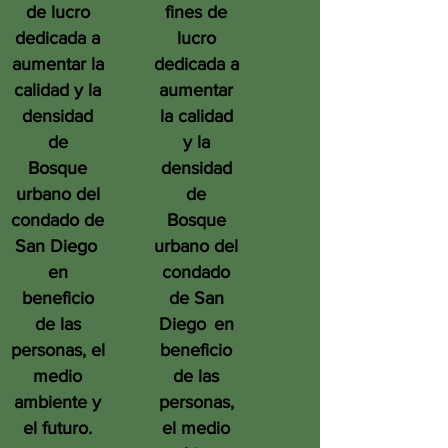
de lucro
fines de
dedicada a
lucro
aumentar la
dedicada a
calidad y la
aumentar
densidad
la calidad
de
y la
Bosque
densidad
urbano del
de
condado de
Bosque
San Diego
urbano del
en
condado
beneficio
de San
de las
Diego
en
personas, el
beneficio
medio
de las
ambiente y
personas,
el futuro.
el medio