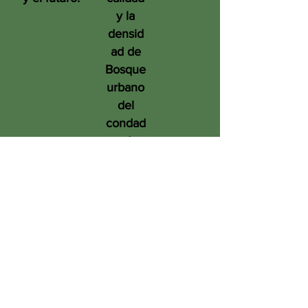
y la
densid
ad de
Bosque
urbano
del
condad
o de
San
Diego
en
benefic
io de
las
person
as, el
medio