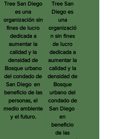
Tree San Diego
Tree San
es una
Diego es
organización sin
una
fines de lucro
organizació
dedicada a
n sin fines
aumentar la
de lucro
calidad y la
dedicada a
densidad de
aumentar la
Bosque urbano
calidad y la
del condado de
densidad de
San Diego
en
Bosque
beneficio de las
urbano del
personas, el
condado de
medio ambiente
San Diego
y el futuro.
en
beneficio
de las