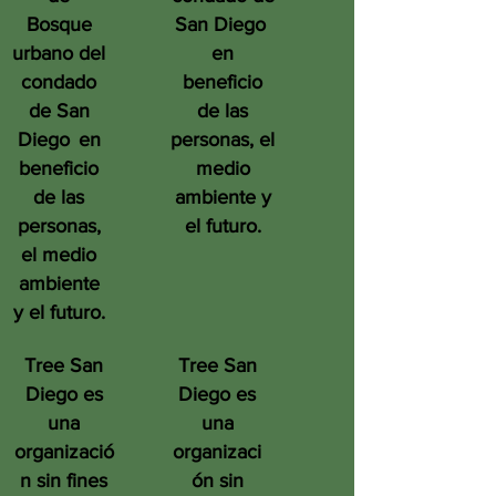
Bosque
San Diego
urbano del
en
condado
beneficio
de San
de las
Diego
en
personas, el
beneficio
medio
de las
ambiente y
personas,
el futuro.
el medio
ambiente
y el futuro.
Tree San
Tree San
Diego es
Diego es
una
una
organizació
organizaci
n sin fines
ón sin