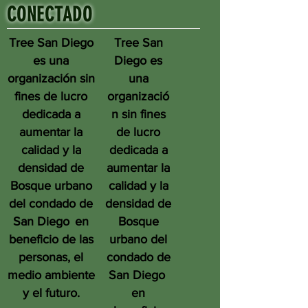
CONECTADO
Tree San Diego
Tree San
es una
Diego es
organización sin
una
fines de lucro
organizació
dedicada a
n sin fines
aumentar la
de lucro
calidad y la
dedicada a
densidad de
aumentar la
Bosque urbano
calidad y la
del condado de
densidad de
San Diego
en
Bosque
beneficio de las
urbano del
personas, el
condado de
medio ambiente
San Diego
y el futuro.
en