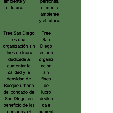
ambiente y
personas,
el futuro.
el medio
ambiente
y el futuro.
Tree San Diego
Tree
es una
San
organización sin
Diego
fines de lucro
es una
dedicada a
organiz
aumentar la
ación
calidad y la
sin
densidad de
fines
Bosque urbano
de
del condado de
lucro
San Diego
en
dedica
beneficio de las
da a
personas, el
aument