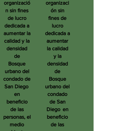
organizació
organizaci
n sin fines
ón sin
de lucro
fines de
dedicada a
lucro
aumentar la
dedicada a
calidad y la
aumentar
densidad
la calidad
de
y la
Bosque
densidad
urbano del
de
condado de
Bosque
San Diego
urbano del
en
condado
beneficio
de San
de las
Diego
en
personas, el
beneficio
medio
de las