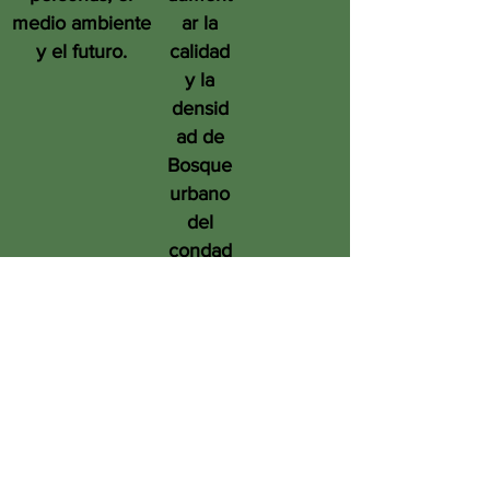
medio ambiente
ar la
y el futuro.
calidad
y la
densid
ad de
Bosque
urbano
del
condad
o de
San
Diego
en
benefic
io de
las
person