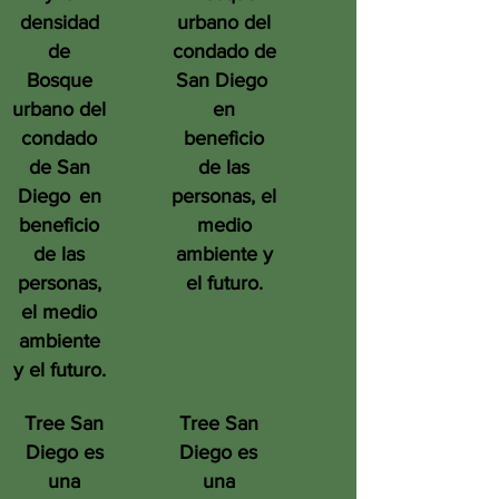
densidad
urbano del
de
condado de
Bosque
San Diego
urbano del
en
condado
beneficio
de San
de las
Diego
en
personas, el
beneficio
medio
de las
ambiente y
personas,
el futuro.
el medio
ambiente
y el futuro.
Tree San
Tree San
Diego es
Diego es
una
una