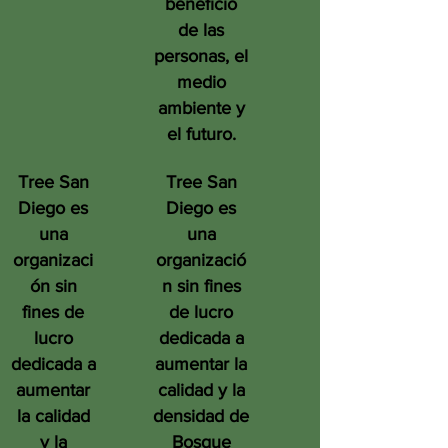
beneficio
de las
personas, el
medio
ambiente y
el futuro.
Tree San
Tree San
Diego es
Diego es
una
una
organizaci
organizació
ón sin
n sin fines
fines de
de lucro
lucro
dedicada a
dedicada a
aumentar la
aumentar
calidad y la
la calidad
densidad de
y la
Bosque