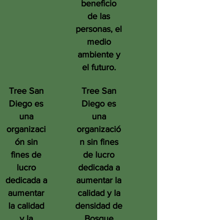
beneficio
de las
personas, el
medio
ambiente y
el futuro.
Tree San
Tree San
Diego es
Diego es
una
una
organizaci
organizació
ón sin
n sin fines
fines de
de lucro
lucro
dedicada a
dedicada a
aumentar la
aumentar
calidad y la
la calidad
densidad de
y la
Bosque