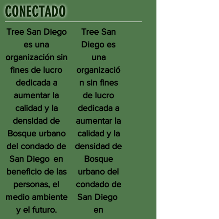
CONECTADO
Tree San Diego
Tree San
es una
Diego es
organización sin
una
fines de lucro
organizació
dedicada a
n sin fines
aumentar la
de lucro
calidad y la
dedicada a
densidad de
aumentar la
Bosque urbano
calidad y la
del condado de
densidad de
San Diego
en
Bosque
beneficio de las
urbano del
personas, el
condado de
medio ambiente
San Diego
y el futuro.
en