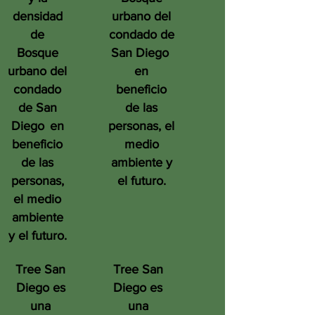
densidad
urbano del
de
condado de
Bosque
San Diego
urbano del
en
condado
beneficio
de San
de las
Diego
en
personas, el
beneficio
medio
de las
ambiente y
personas,
el futuro.
el medio
ambiente
y el futuro.
Tree San
Tree San
Diego es
Diego es
una
una