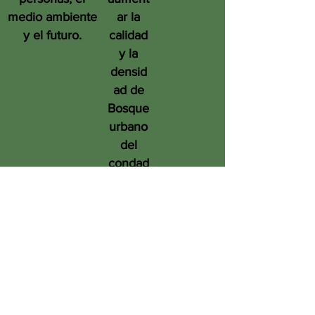
medio ambiente
ar la
y el futuro.
calidad
y la
densid
ad de
Bosque
urbano
del
condad
o de
San
Diego
en
benefic
io de
las
person