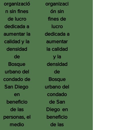
organizació
organizaci
n sin fines
ón sin
de lucro
fines de
dedicada a
lucro
aumentar la
dedicada a
calidad y la
aumentar
densidad
la calidad
de
y la
Bosque
densidad
urbano del
de
condado de
Bosque
San Diego
urbano del
en
condado
beneficio
de San
de las
Diego
en
personas, el
beneficio
medio
de las