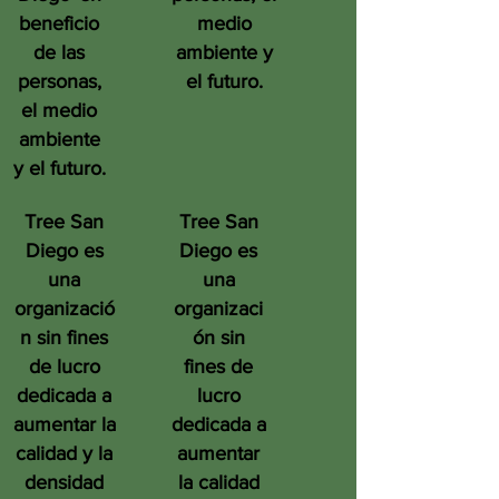
beneficio
medio
de las
ambiente y
personas,
el futuro.
el medio
ambiente
y el futuro.
Tree San
Tree San
Diego es
Diego es
una
una
organizació
organizaci
n sin fines
ón sin
de lucro
fines de
dedicada a
lucro
aumentar la
dedicada a
calidad y la
aumentar
densidad
la calidad