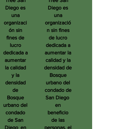
Tree San
Tree San
Diego es
Diego es
una
una
organizaci
organizació
ón sin
n sin fines
fines de
de lucro
lucro
dedicada a
dedicada a
aumentar la
aumentar
calidad y la
la calidad
densidad de
y la
Bosque
densidad
urbano del
de
condado de
Bosque
San Diego
urbano del
en
condado
beneficio
de San
de las
Diego
en
personas, el