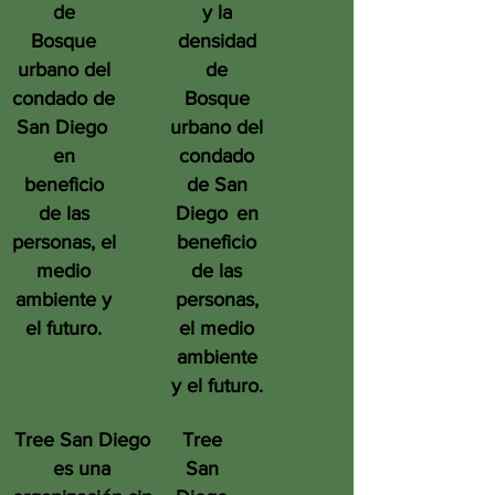
de
y la
Bosque
densidad
urbano del
de
condado de
Bosque
San Diego
urbano del
en
condado
beneficio
de San
de las
Diego
en
personas, el
beneficio
medio
de las
ambiente y
personas,
el futuro.
el medio
ambiente
y el futuro.
Tree San Diego
Tree
es una
San