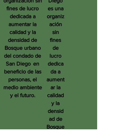
organización sin
Diego
fines de lucro
es una
dedicada a
organiz
aumentar la
ación
calidad y la
sin
densidad de
fines
Bosque urbano
de
del condado de
lucro
San Diego
en
dedica
beneficio de las
da a
personas, el
aument
medio ambiente
ar la
y el futuro.
calidad
y la
densid
ad de
Bosque
urbano