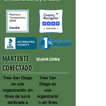
MANTENTE
Quick Links
CONECTADO
Tree San Diego
Tree San
es una
Diego es
organización sin
una
fines de lucro
organizació
dedicada a
n sin fines