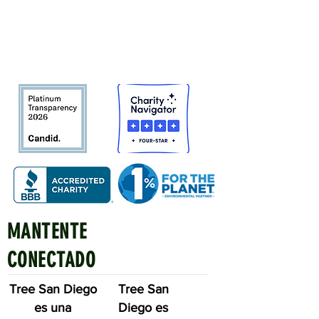
Bosque urbano del condado de San
Diego
en beneficio de las personas,
el medio ambiente y el futuro.
MANTENTE
Quick Links
CONECTADO
Tree San Diego
Tree San
es una
Diego es