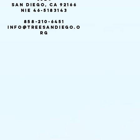
San Diego, CA 92166
NIE 46-5183143
858-210-6451
info@treesandiego.o
rg