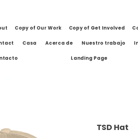
out
Copy of Our Work
Copy of Get Involved
C
ntact
Casa
Acerca de
Nuestro trabajo
I
ntacto
Landing Page
TSD Hat