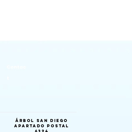
Contac
t
Árbol San Diego
Apartado postal
6324