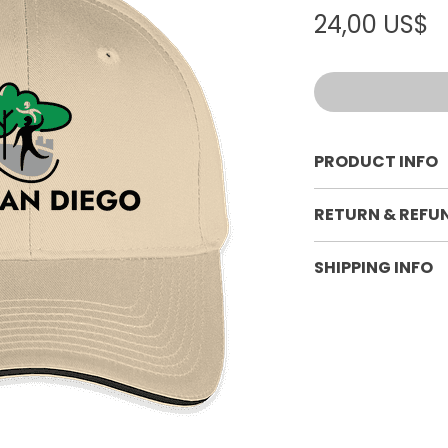
P
24,00 US$
PRODUCT INFO
One size fits all;
RETURN & REFU
profile; structur
closure; embroi
Non-refundable
SHIPPING INFO
Currently ships w
States. Shipping 
destination.