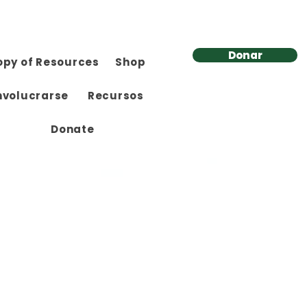
Donar
opy of Resources
Shop
nvolucrarse
Recursos
Donate