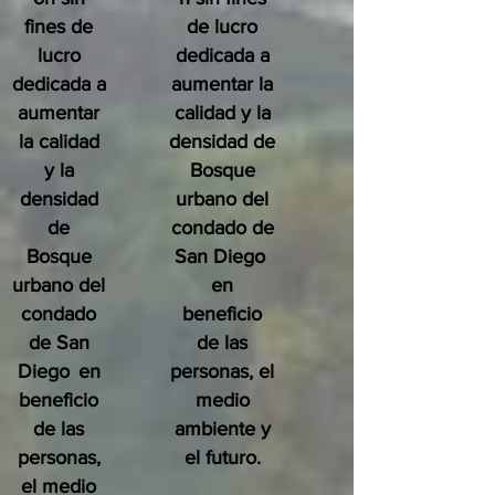
fines de
de lucro
lucro
dedicada a
dedicada a
aumentar la
aumentar
calidad y la
la calidad
densidad de
y la
Bosque
densidad
urbano del
de
condado de
Bosque
San Diego
urbano del
en
condado
beneficio
de San
de las
Diego
en
personas, el
beneficio
medio
de las
ambiente y
personas,
el futuro.
el medio