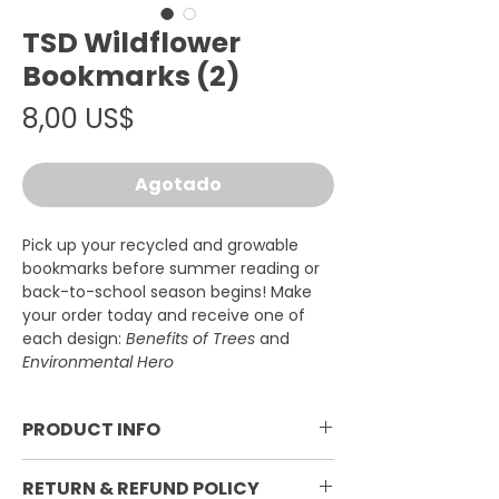
TSD Wildflower
Bookmarks (2)
Precio
8,00 US$
Agotado
Pick up your recycled and growable
bookmarks before summer reading or
back-to-school season begins! Make
your order today and receive one of
each design:
Benefits of Trees
and
Environmental Hero
PRODUCT INFO
Two (2) 2″ x 5″ seed paper' double-
RETURN & REFUND POLICY
sided bookmarks; wildflower seeds