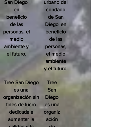
San Diego
urbano del
en
condado
beneficio
de San
de las
Diego
en
personas, el
beneficio
medio
de las
ambiente y
personas,
el futuro.
el medio
ambiente
y el futuro.
Tree San Diego
Tree
es una
San
organización sin
Diego
fines de lucro
es una
dedicada a
organiz
aumentar la
ación
calidad y la
sin