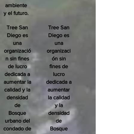
ambiente
y el futuro.
Tree San
Tree San
Diego es
Diego es
una
una
organizació
organizaci
n sin fines
ón sin
de lucro
fines de
dedicada a
lucro
aumentar la
dedicada a
calidad y la
aumentar
densidad
la calidad
de
y la
Bosque
densidad
urbano del
de
condado de
Bosque