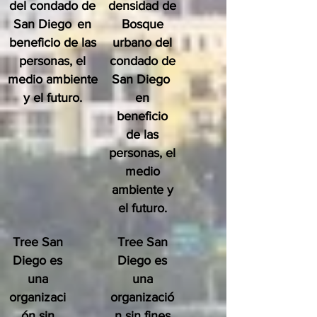
del condado de
densidad de
San Diego
en
Bosque
beneficio de las
urbano del
personas, el
condado de
medio ambiente
San Diego
y el futuro.
en
beneficio
de las
personas, el
medio
ambiente y
el futuro.
Tree San
Tree San
Diego es
Diego es
una
una
organizaci
organizació
ón sin
n sin fines