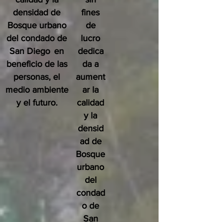
densidad de
fines
Bosque urbano
de
del condado de
lucro
San Diego
en
dedica
beneficio de las
da a
personas, el
aument
medio ambiente
ar la
y el futuro.
calidad
y la
densid
ad de
Bosque
urbano
del
condad
o de
San