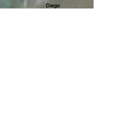
Diego
en
benefic
io de
las
person
as, el
medio
ambien
te y el
futuro.
Tree
San
Diego
es una
organiza