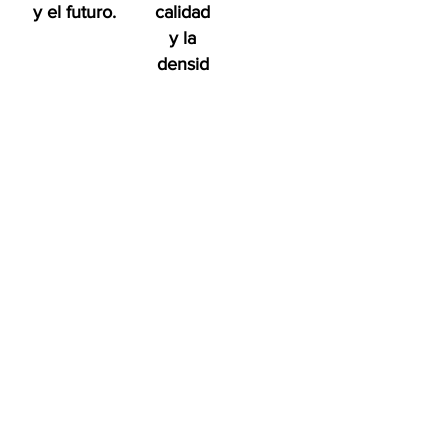
y el futuro.
calidad
y la
densid
ad de
Bosque
urbano
del
condad
o de
San
Diego
en
benefic
io de
las
person
as, el