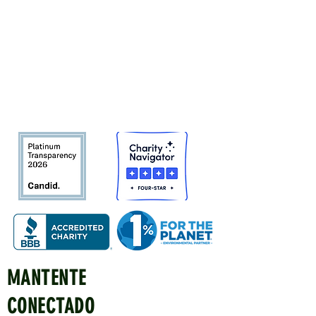
Tree San Diego es una organización
sin fines de lucro dedicada a
aumentar la calidad y la densidad de
Bosque urbano del condado de San
Diego
en beneficio de las personas,
el medio ambiente y el futuro.
MANTENTE
Quick Links
CONECTADO