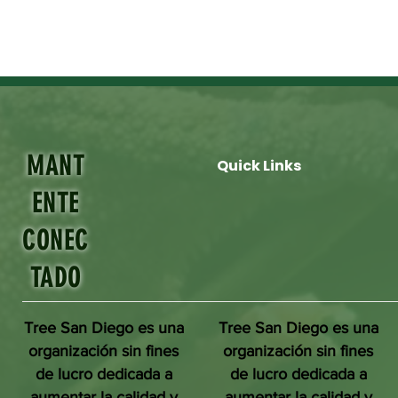
MANT
Quick Links
ENTE
CONEC
TADO
Tree San Diego es una
Tree San Diego es una
organización sin fines
organización sin fines
de lucro dedicada a
de lucro dedicada a
aumentar la calidad y
aumentar la calidad y