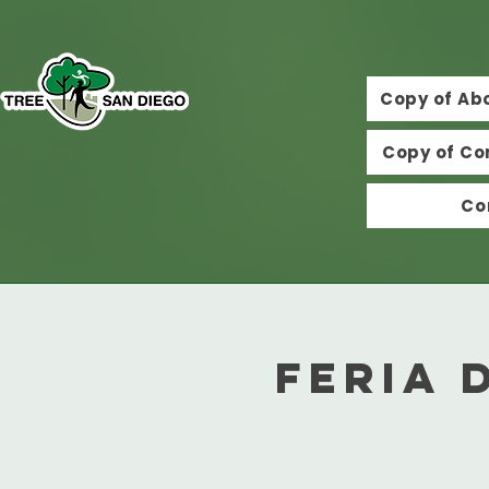
Copy of Ab
Copy of Co
Co
Feria 