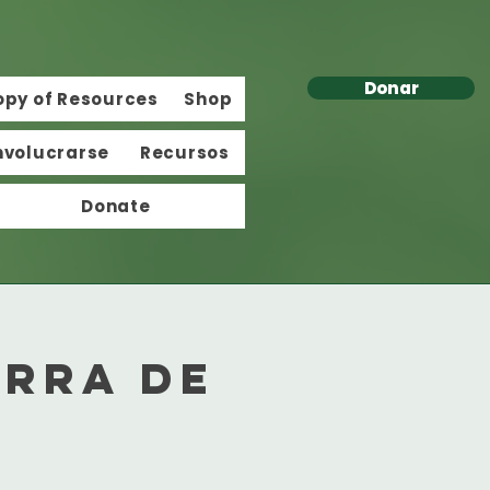
Donar
opy of Resources
Shop
nvolucrarse
Recursos
Donate
erra de