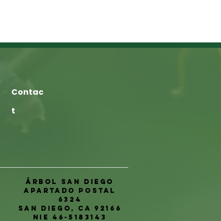
Contac
t
Árbol San Diego
Apartado postal
6324
San Diego, CA 92166
NIE 46-5183143