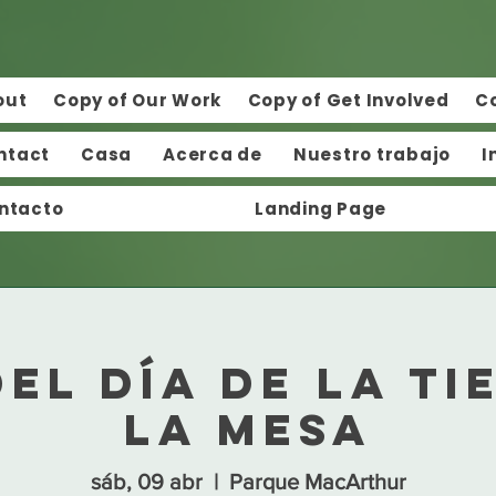
out
Copy of Our Work
Copy of Get Involved
C
ntact
Casa
Acerca de
Nuestro trabajo
I
ntacto
Landing Page
del Día de la Ti
La Mesa
sáb, 09 abr
  |  
Parque MacArthur