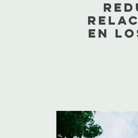
red
relac
en Lo