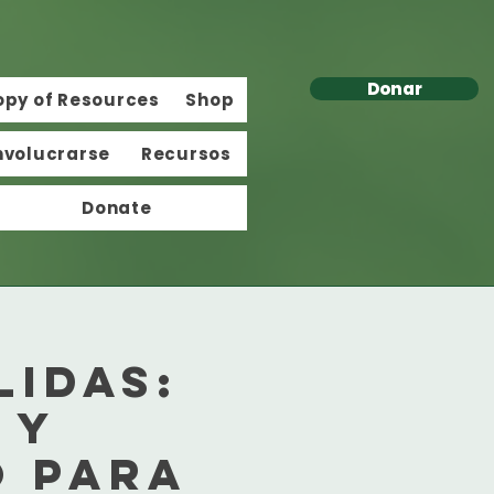
Donar
opy of Resources
Shop
nvolucrarse
Recursos
Donate
lidas:
 y
o para