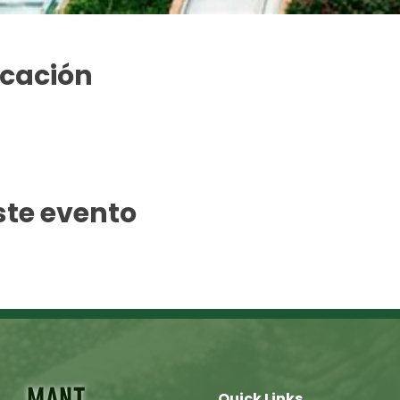
icación
ste evento
MANT
Quick Links