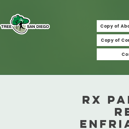
Copy of Ab
Copy of Co
Co
Rx pa
r
enfri