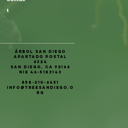
t
Árbol San Diego
Apartado postal
6324
San Diego, CA 92166
NIE 46-5183143
858-210-6451
info@treesandiego.o
rg