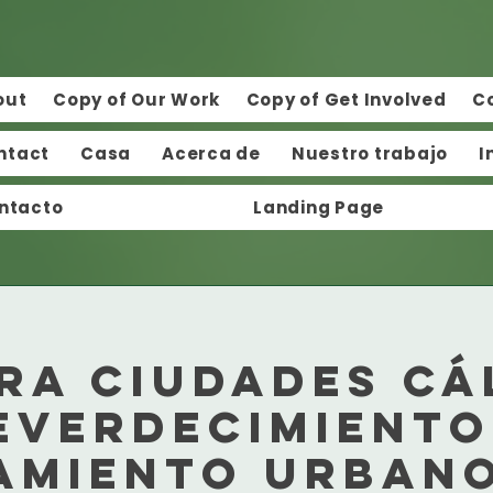
out
Copy of Our Work
Copy of Get Involved
C
ntact
Casa
Acerca de
Nuestro trabajo
I
ntacto
Landing Page
ra ciudades cá
everdecimiento
amiento urban