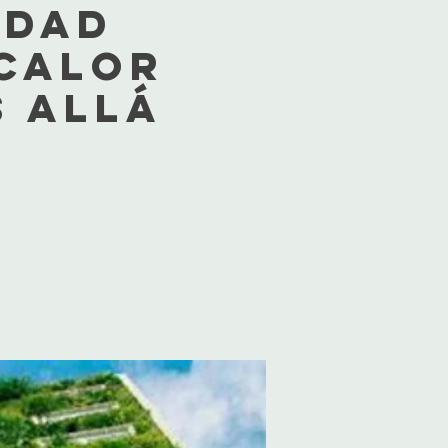
idad
 calor
s allá