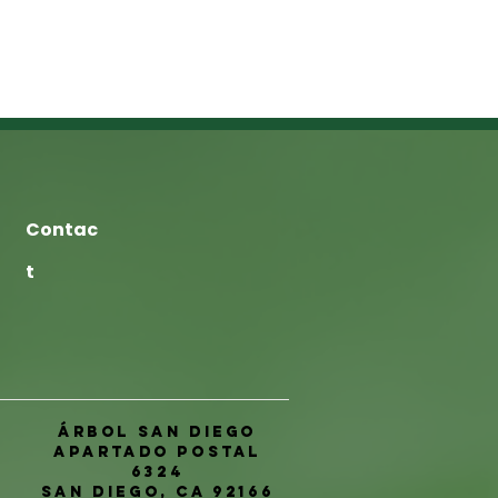
Contac
t
Árbol San Diego
Apartado postal
6324
San Diego, CA 92166