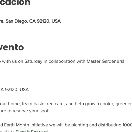
icación
ve, San Diego, CA 92120, USA
vento
with us on Saturday in collaboration with Master Gardeners! 
CA 92120, USA
our home, learn basic tree care, and help grow a cooler, greener
ure to reserve your spot!
rd Earth Month initiative we will be planting and distributing 100
visit : 
Plant It Forward