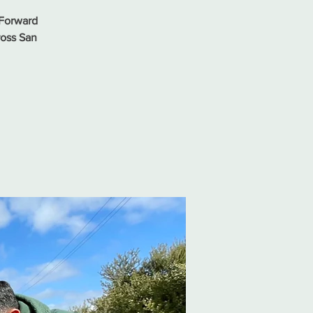
 Forward
ross San