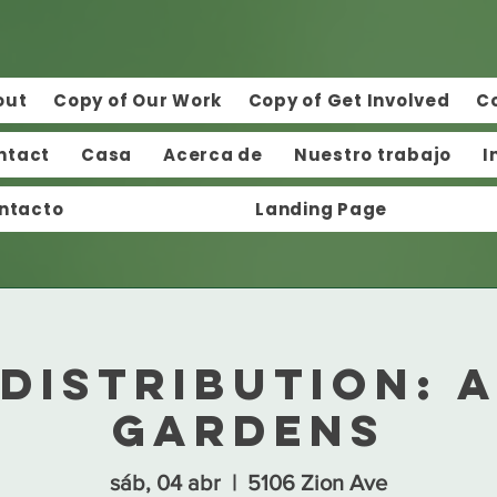
out
Copy of Our Work
Copy of Get Involved
C
ntact
Casa
Acerca de
Nuestro trabajo
I
ntacto
Landing Page
Distribution: 
Gardens
sáb, 04 abr
  |  
5106 Zion Ave