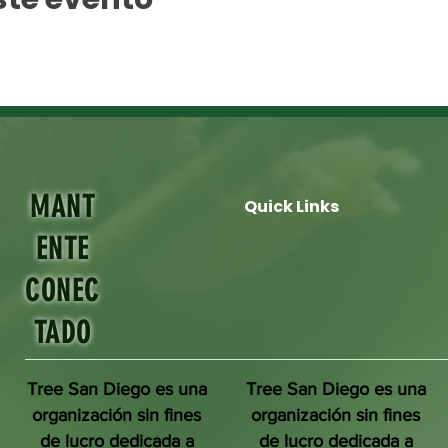
MANT
Quick Links
ENTE
CONEC
TADO
Tree San Diego es una
Tree San Diego es una
organización sin fines
organización sin fines
de lucro dedicada a
de lucro dedicada a