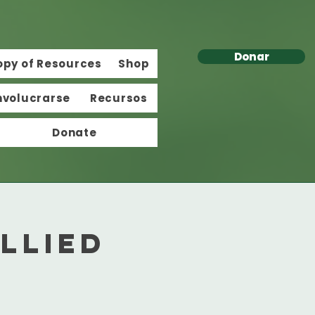
Donar
opy of Resources
Shop
nvolucrarse
Recursos
Donate
Allied