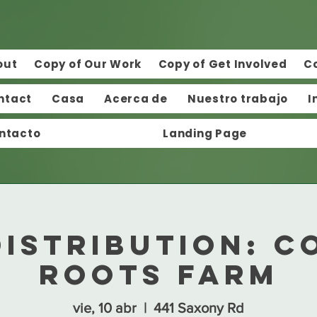
out
Copy of Our Work
Copy of Get Involved
C
ntact
Casa
Acerca de
Nuestro trabajo
I
ntacto
Landing Page
Distribution: C
Roots Farm
vie, 10 abr
  |  
441 Saxony Rd