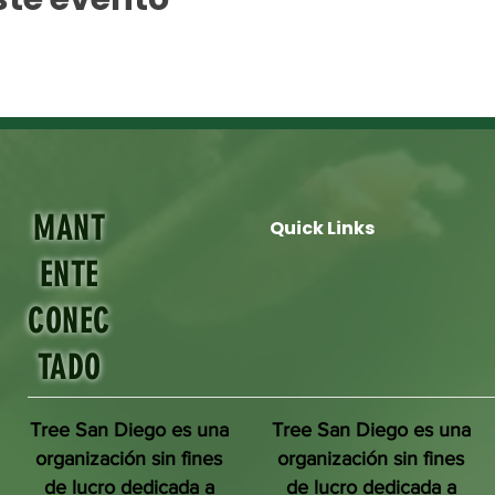
MANT
Quick Links
ENTE
CONEC
TADO
Tree San Diego es una
Tree San Diego es una
organización sin fines
organización sin fines
de lucro dedicada a
de lucro dedicada a