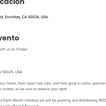
icación
Rd, Encinitas, CA 92024, USA
vento
ith us on Friday!
CA 92024, USA
our home, learn basic tree care, and help grow a cooler, greener,
limited, so be sure to reserve your spot!
rd Earth Month initiative we will be planting and distributing 100
visit : 
Plant It Forward