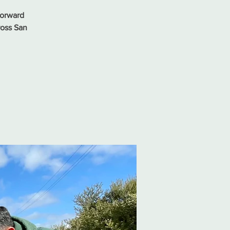
Forward
ross San