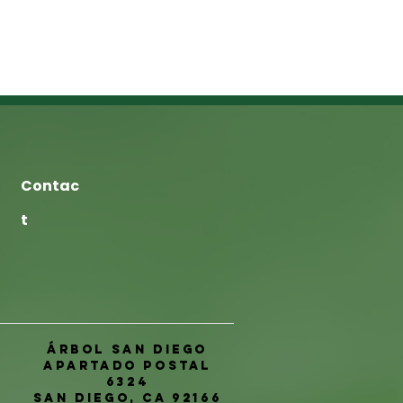
Contac
t
Árbol San Diego
Apartado postal
6324
San Diego, CA 92166