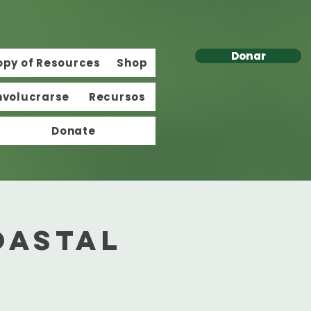
Donar
opy of Resources
Shop
nvolucrarse
Recursos
Donate
oastal