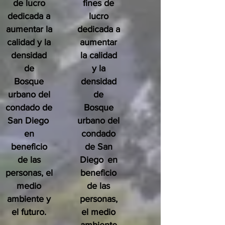
de lucro
fines de
dedicada a
lucro
aumentar la
dedicada a
calidad y la
aumentar
densidad
la calidad
de
y la
Bosque
densidad
urbano del
de
condado de
Bosque
San Diego
urbano del
en
condado
beneficio
de San
de las
Diego
en
personas, el
beneficio
medio
de las
ambiente y
personas,
el futuro.
el medio