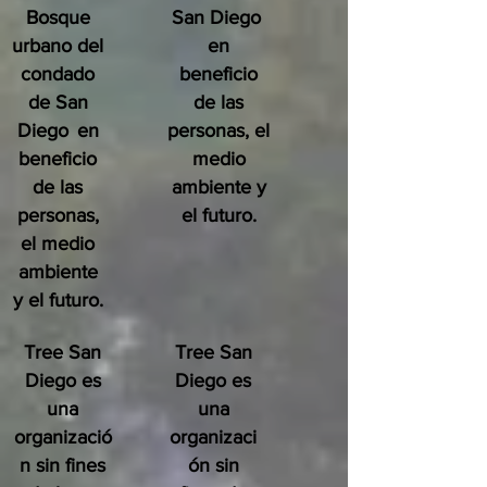
Bosque
San Diego
urbano del
en
condado
beneficio
de San
de las
Diego
en
personas, el
beneficio
medio
de las
ambiente y
personas,
el futuro.
el medio
ambiente
y el futuro.
Tree San
Tree San
Diego es
Diego es
una
una
organizació
organizaci
n sin fines
ón sin