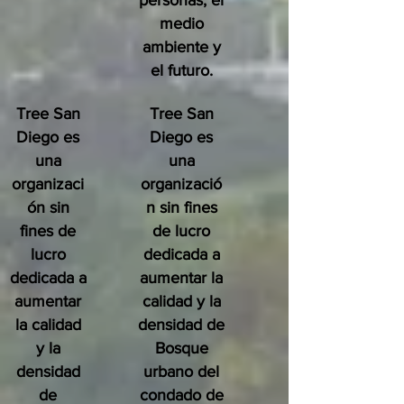
personas, el
medio
ambiente y
el futuro.
Tree San
Tree San
Diego es
Diego es
una
una
organizaci
organizació
ón sin
n sin fines
fines de
de lucro
lucro
dedicada a
dedicada a
aumentar la
aumentar
calidad y la
la calidad
densidad de
y la
Bosque
densidad
urbano del
de
condado de