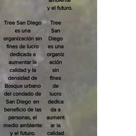
ambiente
y el futuro.
Tree San Diego
Tree
es una
San
organización sin
Diego
fines de lucro
es una
dedicada a
organiz
aumentar la
ación
calidad y la
sin
densidad de
fines
Bosque urbano
de
del condado de
lucro
San Diego
en
dedica
beneficio de las
da a
personas, el
aument
medio ambiente
ar la
y el futuro.
calidad