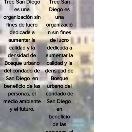
Tree San Diego
Tree San
es una
Diego es
organización sin
una
fines de lucro
organizació
dedicada a
n sin fines
aumentar la
de lucro
calidad y la
dedicada a
densidad de
aumentar la
Bosque urbano
calidad y la
del condado de
densidad de
San Diego
en
Bosque
beneficio de las
urbano del
personas, el
condado de
medio ambiente
San Diego
y el futuro.
en
beneficio
de las