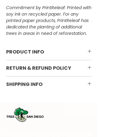
Commitment by PrintReleaf: Printed with
soy ink on recycled paper. For any
printed paper products, PrintReleaf has
dedicated the planting of additional
trees in areas in need of reforestation.
PRODUCT INFO
2024 page-a-day calendar; tear
RETURN & REFUND POLICY
off; stand up with non-plastic easel;
321 pages on recycled paper; size
Non-refundable
SHIPPING INFO
4.5" x 4.5"
Currently ships within the
continental United States. Shipping
varies by weight and destination.
Tree San Diego es una organización