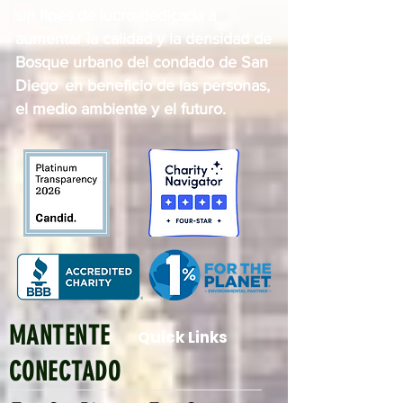
sin fines de lucro dedicada a
aumentar la calidad y la densidad de
Bosque urbano del condado de San
Diego
en beneficio de las personas,
el medio ambiente y el futuro.
MANTENTE
Quick Links
CONECTADO