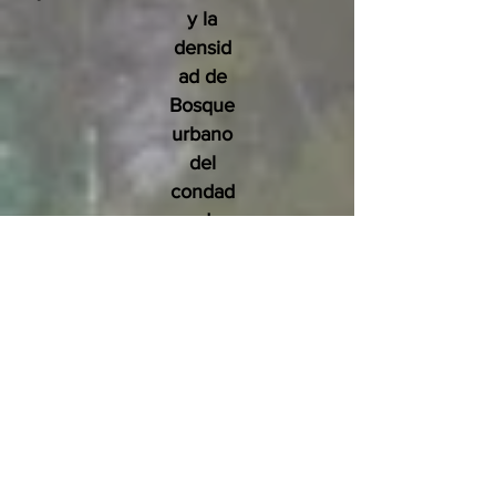
y la
densid
ad de
Bosque
urbano
del
condad
o de
San
Diego
en
benefic
io de
las
person
as, el
medio